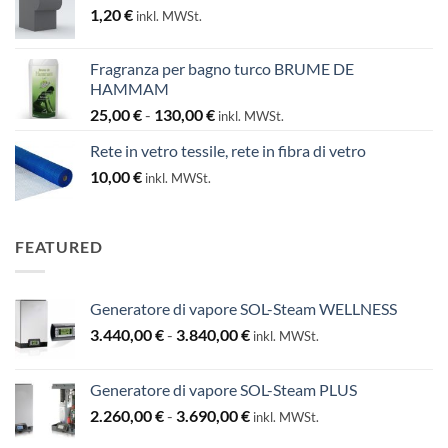
1,20
€
inkl. MWSt.
Fragranza per bagno turco BRUME DE
HAMMAM
Fascia
25,00
€
-
130,00
€
inkl. MWSt.
di
Rete in vetro tessile, rete in fibra di vetro
prezzo:
10,00
€
da
inkl. MWSt.
25,00 €
a
130,00 €
FEATURED
Generatore di vapore SOL-Steam WELLNESS
Fascia
3.440,00
€
-
3.840,00
€
inkl. MWSt.
di
prezzo:
Generatore di vapore SOL-Steam PLUS
da
Fascia
2.260,00
€
-
3.690,00
€
3.440,00 €
inkl. MWSt.
di
a