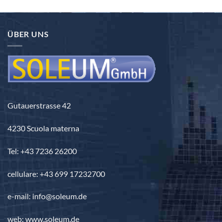
prezzo:
3.840,00 €
da
2.260,00 €
ÜBER UNS
a
3.690,00 €
Gutauerstrasse 42
4230 Scuola materna
Tel: +43 7236 26200
cellulare: +43 699 17232700
e-mail: info@soleum.de
web: www.soleum.de