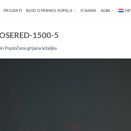
PROJEKTI
BLOG O PARNOJ KUPELJI
O NAMA
AGBS
HR
-ROSERED-1500-5
in
Popločana grijana ležaljka