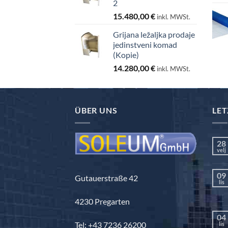
2
15.480,00
€
inkl. MWSt.
Grijana ležaljka prodaje
jedinstveni komad
(Kopie)
14.280,00
€
inkl. MWSt.
ÜBER UNS
LET
28
velj
09
Gutauerstraße 42
lis
4230 Pregarten
04
Tel: +43 7236 26200
lis