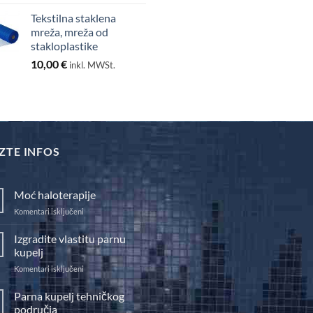
od
Tekstilna staklena
25,00 €
mreža, mreža od
do
stakloplastike
130,00 €
10,00
€
inkl. MWSt.
ZTE INFOS
Moć haloterapije
za
Komentari isključeni
Moć
haloterapije
Izgradite vlastitu parnu
kupelj
za
Komentari isključeni
Izgradite
vlastitu
Parna kupelj tehničkog
parnu
područja