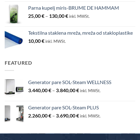
Parna kupelj miris-BRUME DE HAMMAM
Raspon
25,00
€
–
130,00
€
inkl. MWSt.
cijena:
od
Tekstilna staklena mreža, mreža od stakloplastike
25,00 €
10,00
€
inkl. MWSt.
do
130,00 €
FEATURED
Generator pare SOL-Steam WELLNESS
Raspon
3.440,00
€
–
3.840,00
€
inkl. MWSt.
cijena:
od
Generator pare SOL-Steam PLUS
3.440,00 €
Raspon
2.260,00
€
–
3.690,00
€
do
inkl. MWSt.
cijena:
3.840,00 €
od
2.260,00 €