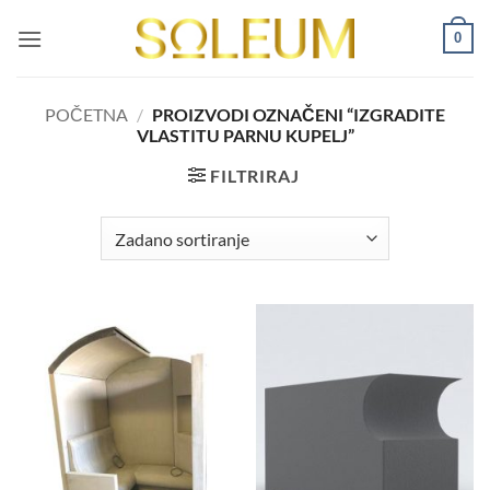
Skip
0
to
content
POČETNA
/
PROIZVODI OZNAČENI “IZGRADITE
VLASTITU PARNU KUPELJ”
FILTRIRAJ