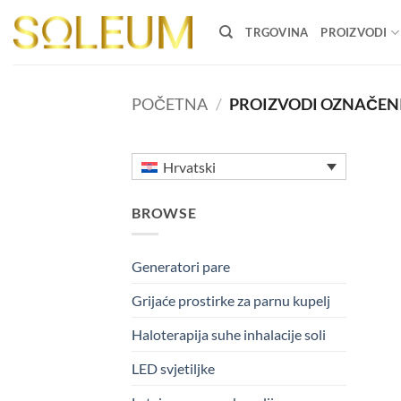
Skip
to
TRGOVINA
PROIZVODI
content
POČETNA
/
PROIZVODI OZNAČENI
Hrvatski
BROWSE
Generatori pare
Grijaće prostirke za parnu kupelj
Haloterapija suhe inhalacije soli
LED svjetiljke