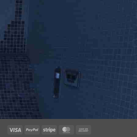
Visa
PayPal
Stripe
MasterCard
Cash
On