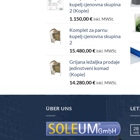
kupelj cjenovna skupina
2 (Kopie)
1.150,00
€
inkl. MWSt.
Komplet za parnu
kupelj cjenovna skupina
2
15.480,00
€
inkl. MWSt.
Grijana ležaljka prodaje
jedinstveni komad
(Kopie)
14.280,00
€
inkl. MWSt.
ÜBER UNS
LET
28
velj