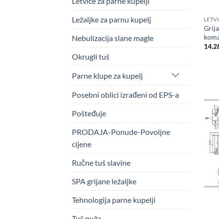
Letvice za parne kupelji
Ležaljke za parnu kupelj
LETV
Grija
koma
Nebulizacija slane magle
14.2
Okrugli tuš
Parne klupe za kupelj
Posebni oblici izrađeni od EPS-a
Pošteđuje
PRODAJA-Ponude-Povoljne
cijene
Ručne tuš slavine
SPA grijane ležaljke
Tehnologija parne kupelji
Tuš puža