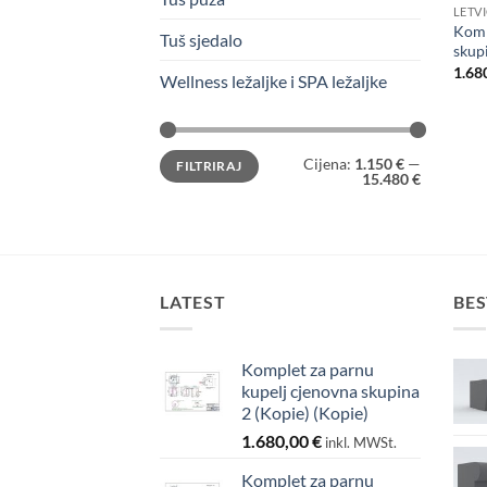
LETV
Komp
Tuš sjedalo
skupi
1.68
Wellness ležaljke i SPA ležaljke
Min
Maks
Cijena:
1.150 €
—
FILTRIRAJ
cijena
cijena
15.480 €
LATEST
BES
Komplet za parnu
kupelj cjenovna skupina
2 (Kopie) (Kopie)
1.680,00
€
inkl. MWSt.
Komplet za parnu