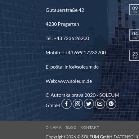
09
Gutauerstraße 42
lis
4230 Pregarten
04
Tel: +43 7236 26200
lis
Mobitel: +43 699 17232700
23
kol
E-pošta: info@soleum.de
Web: www.soleum.de
© Autorska prava 2020 - SOLEUM
GmbH
O NAMA
BLOG
KONTAKT
Copyright 2026 ©
SOLEUM GmbH
DATENSCH