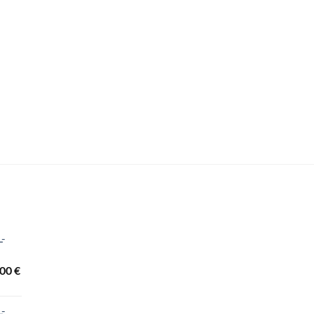
L-
Raspon
,00
€
cijena:
od
L-
3.440,00 €