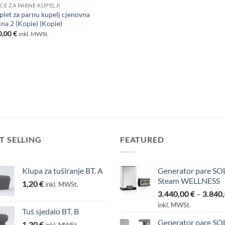
ICE ZA PARNE KUPELJI
let za parnu kupelj cjenovna
na 2 (Kopie) (Kopie)
0,00
€
inkl. MWSt.
T SELLING
FEATURED
Klupa za tuširanje BT. A
Generator pare SO
Steam WELLNESS
1,20
€
inkl. MWSt.
3.440,00
€
–
3.840
inkl. MWSt.
Tuš sjedalo BT. B
Generator pare SO
1,20
€
inkl. MWSt.