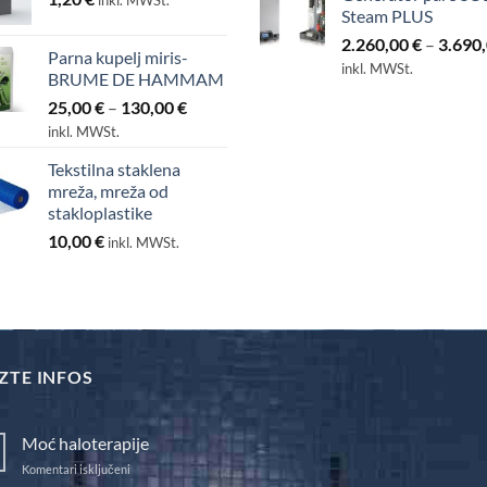
Steam PLUS
2.260,00
€
–
3.690
Parna kupelj miris-
inkl. MWSt.
BRUME DE HAMMAM
Raspon
25,00
€
–
130,00
€
cijena:
inkl. MWSt.
od
Tekstilna staklena
25,00 €
mreža, mreža od
do
stakloplastike
130,00 €
10,00
€
inkl. MWSt.
ZTE INFOS
Moć haloterapije
za
Komentari isključeni
Moć