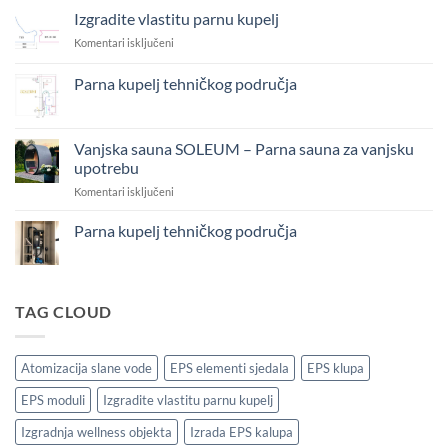
haloterapije
Izgradite vlastitu parnu kupelj
za
Komentari isključeni
Izgradite
vlastitu
Parna kupelj tehničkog područja
parnu
Nema
kupelj
komentara
na
Parna
Vanjska sauna SOLEUM – Parna sauna za vanjsku
kupelj
upotrebu
tehničkog
područja
za
Komentari isključeni
Vanjska
sauna
Parna kupelj tehničkog područja
SOLEUM
Nema
–
komentara
Parna
na
Parna
sauna
kupelj
TAG CLOUD
za
tehničkog
vanjsku
područja
upotrebu
Atomizacija slane vode
EPS elementi sjedala
EPS klupa
EPS moduli
Izgradite vlastitu parnu kupelj
Izgradnja wellness objekta
Izrada EPS kalupa