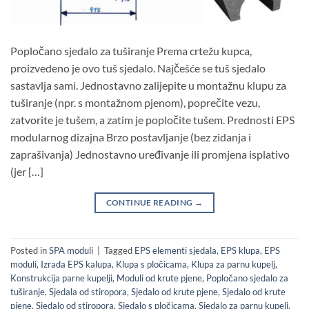
Popločano sjedalo za tuširanje Prema crtežu kupca,
proizvedeno je ovo tuš sjedalo. Najčešće se tuš sjedalo
sastavlja sami. Jednostavno zalijepite u montažnu klupu za
tuširanje (npr. s montažnom pjenom), poprečite vezu,
zatvorite je tušem, a zatim je popločite tušem. Prednosti EPS
modularnog dizajna Brzo postavljanje (bez zidanja i
zaprašivanja) Jednostavno uređivanje ili promjena isplativo
(jer […]
CONTINUE READING
→
Posted in
SPA moduli
|
Tagged
EPS elementi sjedala
,
EPS klupa
,
EPS
moduli
,
Izrada EPS kalupa
,
Klupa s pločicama
,
Klupa za parnu kupelj
,
Konstrukcija parne kupelji
,
Moduli od krute pjene
,
Popločano sjedalo za
tuširanje
,
Sjedala od stiropora
,
Sjedalo od krute pjene
,
Sjedalo od krute
pjene
,
Sjedalo od stiropora
,
Sjedalo s pločicama
,
Sjedalo za parnu kupelj
,