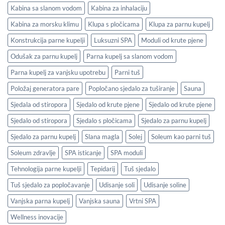
Kabina sa slanom vodom
Kabina za inhalaciju
Kabina za morsku klimu
Klupa s pločicama
Klupa za parnu kupelj
Konstrukcija parne kupelji
Luksuzni SPA
Moduli od krute pjene
Odušak za parnu kupelj
Parna kupelj sa slanom vodom
Parna kupelj za vanjsku upotrebu
Parni tuš
Položaj generatora pare
Popločano sjedalo za tuširanje
Sauna
Sjedala od stiropora
Sjedalo od krute pjene
Sjedalo od krute pjene
Sjedalo od stiropora
Sjedalo s pločicama
Sjedalo za parnu kupelj
Sjedalo za parnu kupelj
Slana magla
Solej
Soleum kao parni tuš
Soleum zdravlje
SPA isticanje
SPA moduli
Tehnologija parne kupelji
Tepidarij
Tuš sjedalo
Tuš sjedalo za popločavanje
Udisanje soli
Udisanje soline
Vanjska parna kupelj
Vanjska sauna
Vrtni SPA
Wellness inovacije