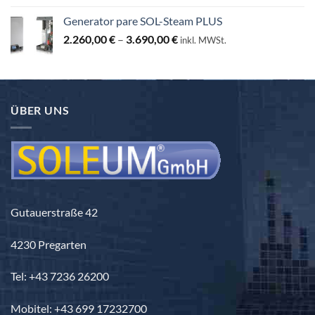
od
Generator pare SOL-Steam PLUS
3.440,00 €
Raspon
2.260,00
€
–
3.690,00
€
do
inkl. MWSt.
cijena:
3.840,00 €
od
2.260,00 €
do
ÜBER UNS
3.690,00 €
Gutauerstraße 42
4230 Pregarten
Tel: +43 7236 26200
Mobitel: +43 699 17232700