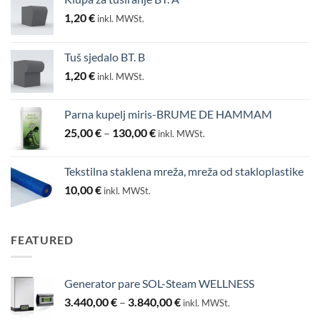
1,20
€
inkl. MWSt.
Tuš sjedalo BT. B
1,20
€
inkl. MWSt.
Parna kupelj miris-BRUME DE HAMMAM
Raspon
25,00
€
–
130,00
€
inkl. MWSt.
cijena:
od
Tekstilna staklena mreža, mreža od stakloplastike
25,00 €
10,00
€
inkl. MWSt.
do
130,00 €
FEATURED
Generator pare SOL-Steam WELLNESS
Raspon
3.440,00
€
–
3.840,00
€
inkl. MWSt.
cijena: