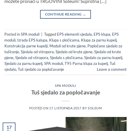
možete pronaći u TRGOVINI Soleum! Suprotna […]
CONTINUE READING
→
Posted in
SPA moduli
|
Tagged
EPS elementi sjedala
,
EPS klupa
,
EPS
moduli
,
Izrada EPS kalupa
,
Klupa s pločicama
,
Klupa za parnu kupelj
,
Konstrukcija parne kupelji
,
Moduli od krute pjene
,
Popločano sjedalo za
tuširanje
,
Sjedala od stiropora
,
Sjedalo od krute pjene
,
Sjedalo od krute
pjene
,
Sjedalo od stiropora
,
Sjedalo s pločicama
,
Sjedalo za parnu kupelj
,
Sjedalo za parnu kupelj
,
SPA moduli
,
T95 Parna klupa za kupelj
,
Tuš
sjedalo
,
Tuš sjedalo za popločavanje
Leave a comment
SPA MODULI
Tuš sjedalo za popločavanje
POSTED ON
17. LISTOPADA 2017.
BY
SOLEUM
17