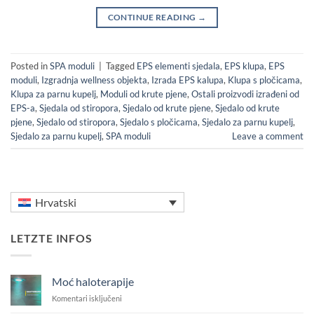
CONTINUE READING
→
Posted in
SPA moduli
|
Tagged
EPS elementi sjedala
,
EPS klupa
,
EPS
moduli
,
Izgradnja wellness objekta
,
Izrada EPS kalupa
,
Klupa s pločicama
,
Klupa za parnu kupelj
,
Moduli od krute pjene
,
Ostali proizvodi izrađeni od
EPS-a
,
Sjedala od stiropora
,
Sjedalo od krute pjene
,
Sjedalo od krute
pjene
,
Sjedalo od stiropora
,
Sjedalo s pločicama
,
Sjedalo za parnu kupelj
,
Sjedalo za parnu kupelj
,
SPA moduli
Leave a comment
Hrvatski
LETZTE INFOS
Moć haloterapije
za
Komentari isključeni
Moć