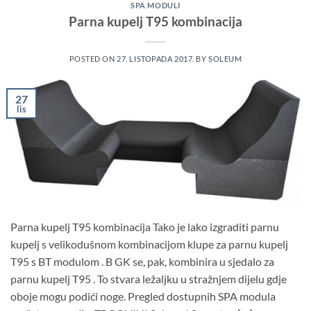
SPA MODULI
Parna kupelj T95 kombinacija
POSTED ON
27. LISTOPADA 2017.
BY
SOLEUM
27
lis
Parna kupelj T95 kombinacija Tako je lako izgraditi parnu
kupelj s velikodušnom kombinacijom klupe za parnu kupelj
T95 s BT modulom . B GK se, pak, kombinira u sjedalo za
parnu kupelj T95 . To stvara ležaljku u stražnjem dijelu gdje
oboje mogu podići noge. Pregled dostupnih SPA modula