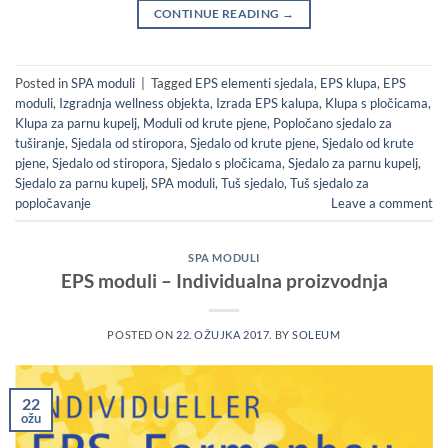
CONTINUE READING
→
Posted in
SPA moduli
|
Tagged
EPS elementi sjedala
,
EPS klupa
,
EPS
moduli
,
Izgradnja wellness objekta
,
Izrada EPS kalupa
,
Klupa s pločicama
,
Klupa za parnu kupelj
,
Moduli od krute pjene
,
Popločano sjedalo za
tuširanje
,
Sjedala od stiropora
,
Sjedalo od krute pjene
,
Sjedalo od krute
pjene
,
Sjedalo od stiropora
,
Sjedalo s pločicama
,
Sjedalo za parnu kupelj
,
Sjedalo za parnu kupelj
,
SPA moduli
,
Tuš sjedalo
,
Tuš sjedalo za
popločavanje
Leave a comment
SPA MODULI
EPS moduli – Individualna proizvodnja
POSTED ON
22. OŽUJKA 2017.
BY
SOLEUM
22
ožu