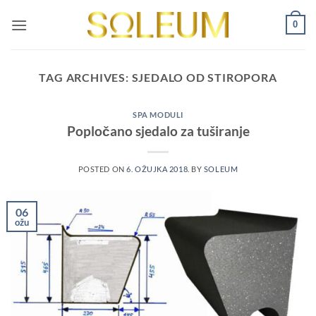
Skip
0
to
content
TAG ARCHIVES:
SJEDALO OD STIROPORA
SPA MODULI
Popločano sjedalo za tuširanje
POSTED ON
6. OŽUJKA 2018.
BY
SOLEUM
06
ožu