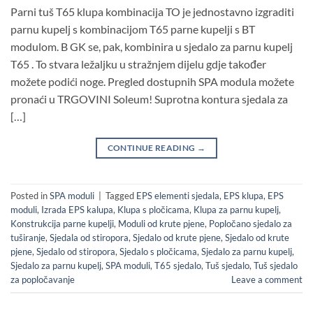
Parni tuš T65 klupa kombinacija TO je jednostavno izgraditi
parnu kupelj s kombinacijom T65 parne kupelji s BT
modulom. B GK se, pak, kombinira u sjedalo za parnu kupelj
T65 . To stvara ležaljku u stražnjem dijelu gdje također
možete podići noge. Pregled dostupnih SPA modula možete
pronaći u TRGOVINI Soleum! Suprotna kontura sjedala za
[…]
CONTINUE READING
→
Posted in
SPA moduli
|
Tagged
EPS elementi sjedala
,
EPS klupa
,
EPS
moduli
,
Izrada EPS kalupa
,
Klupa s pločicama
,
Klupa za parnu kupelj
,
Konstrukcija parne kupelji
,
Moduli od krute pjene
,
Popločano sjedalo za
tuširanje
,
Sjedala od stiropora
,
Sjedalo od krute pjene
,
Sjedalo od krute
pjene
,
Sjedalo od stiropora
,
Sjedalo s pločicama
,
Sjedalo za parnu kupelj
,
Sjedalo za parnu kupelj
,
SPA moduli
,
T65 sjedalo
,
Tuš sjedalo
,
Tuš sjedalo
za popločavanje
Leave a comment