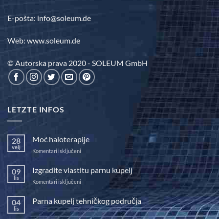
E-pošta: info@soleum.de
Web: www.soleum.de
© Autorska prava 2020 - SOLEUM GmbH
LETZTE INFOS
Moć haloterapije
28
velj
za
Komentari isključeni
Moć
haloterapije
Izgradite vlastitu parnu kupelj
09
lis
za
Komentari isključeni
Izgradite
vlastitu
Parna kupelj tehničkog područja
04
parnu
lis
Nema
kupelj
komentara