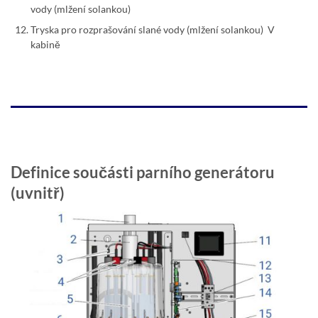
vody (mlžení solankou)
Tryska pro rozprašování slané vody (mlžení solankou) V
kabině
Definice součásti parního generátoru
(uvnitř)