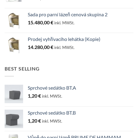
Sada pro parní lázeň cenová skupina 2
15.480,00
€
inkl. MWSt.
Prodej vyhřívacího lehátka (Kopie)
14.280,00
€
inkl. MWSt.
BEST SELLING
Sprchové sedátko BT.A
1,20
€
inkl. MWSt.
Sprchové sedátko BT.B
1,20
€
inkl. MWSt.
Vůně do parní lázně BRUME DE HAMMAM