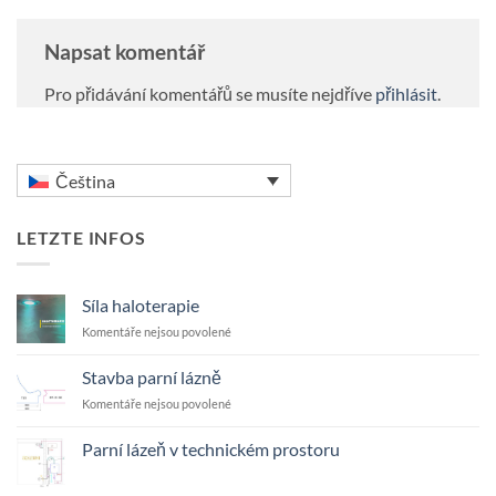
Napsat komentář
Pro přidávání komentářů se musíte nejdříve
přihlásit
.
Čeština
LETZTE INFOS
Síla haloterapie
u
Komentáře nejsou povolené
textu
s
Stavba parní lázně
názvem
u
Komentáře nejsou povolené
Síla
textu
haloterapie
s
Parní lázeň v technickém prostoru
názvem
Žádné
Stavba
komentáře