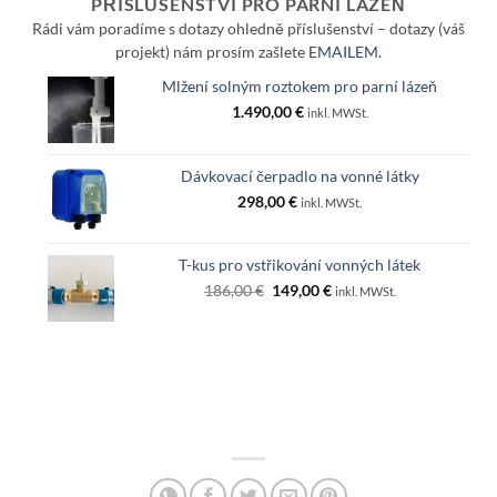
PŘÍSLUŠENSTVÍ PRO PARNÍ LÁZEŇ
6.990,00 €
Rádi vám poradíme s dotazy ohledně příslušenství – dotazy (váš
projekt) nám prosím zašlete
EMAILEM
.
Mlžení solným roztokem pro parní lázeň
1.490,00
€
inkl. MWSt.
Dávkovací čerpadlo na vonné látky
298,00
€
inkl. MWSt.
T-kus pro vstřikování vonných látek
Původní
Aktuální
186,00
€
149,00
€
inkl. MWSt.
cena
cena
byla:
je:
186,00 €.
149,00 €.