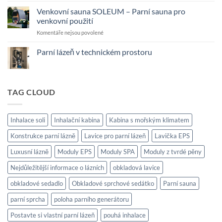
parní
u
textu
lázně
Venkovní sauna SOLEUM – Parní sauna pro
s
venkovní použití
názvem
Parní
u
Komentáře nejsou povolené
lázeň
v
textu
technickém
s
Parní lázeň v technickém prostoru
prostoru
názvem
Žádné
Venkovní
komentáře
sauna
u
textu
SOLEUM
s
TAG CLOUD
–
názvem
Parní
Parní
lázeň
sauna
v
pro
Inhalace soli
Inhalační kabina
Kabina s mořským klimatem
technickém
venkovní
prostoru
použití
Konstrukce parní lázně
Lavice pro parní lázeň
Lavička EPS
Luxusní lázně
Moduly EPS
Moduly SPA
Moduly z tvrdé pěny
Nejdůležitější informace o lázních
obkladová lavice
obkladové sedadlo
Obkladové sprchové sedátko
Parní sauna
parní sprcha
poloha parního generátoru
Postavte si vlastní parní lázeň
pouhá inhalace