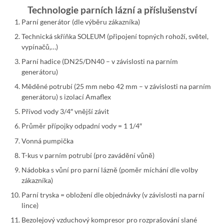
Technologie parních lázní a příslušenství
Parní generátor (dle výběru zákazníka)
Technická skříňka SOLEUM (připojení topných rohoží, světel,
vypínačů,…)
Parní hadice (DN25/DN40 – v závislosti na parním
generátoru)
Měděné potrubí (25 mm nebo 42 mm – v závislosti na parním
generátoru) s izolací Amaflex
Přívod vody 3/4″ vnější závit
Průměr přípojky odpadní vody = 1 1/4″
Vonná pumpička
T-kus v parním potrubí (pro zavádění vůně)
Nádobka s vůní pro parní lázně (poměr míchání dle volby
zákazníka)
Parní tryska = obložení dle objednávky (v závislosti na parní
lince)
Bezolejový vzduchový kompresor pro rozprašování slané