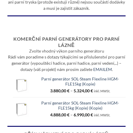
ani parní tryska (protože existují různé) nejsou součástí dodávky
a musí je zajistit zákazník.
KOMERČNÍ PARNÍ GENERÁTORY PRO PARNÍ
LÁZNĚ
Zvolte vhodný výkon parního generátoru
Rádi vám poradíme s dotazy týkajícími se příslušenství pro parní
generátor (vypouštěcí hadice, parní hadice, parní vedení,..) –
dotazy (váš projekt) nám prosím zašlete
EMAILEM
.
Parní generátor SOL-Steam Flexline HGM-
FLE15kg (Kopie)
Rozpětí
3.880,00
€
–
5.324,00
€
inkl. MWSt.
cen:
3.880,00 €
Parní generátor SOL-Steam Flexline HGM-
až
FLE15kg (Kopie) (Kopie)
5.324,00 €
Rozpětí
4.888,00
€
–
6.990,00
€
inkl. MWSt.
cen:
4.888,00 €
až