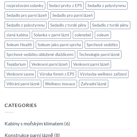
rozprašování solanky
Sedací prvky z EPS
Sedadla z polystyrenu
Sedadlo pro parní lázeň
Sedadlo pro parní lázeň
Sedadlo z polystyrenu
Sedadlo z tvrdé pěny
Sedadlo z tvrdé pěny
slaná kabina
Solanka v parní lázni
solenebel
soleum
Soleum Health
Soleum jako parní sprcha
Sprchové sedátko
Sprchové sedátko obložené dlaždicemi
Technologie parní lázně
Tepidarium
Venkovní parní lázeň
Venkovní parní lázeň
Venkovní sauna
Výroba forem z EPS
Výstavba wellness zařízení
Větrání parní lázně
Wellness inovace
Zahradní lázně
CATEGORIES
Kabiny s mořským klimatem
(6)
Konstrukce parní lázně
(8)