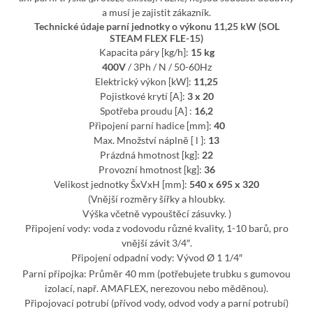
a musí je zajistit zákazník.
Technické údaje parní jednotky o výkonu 11,25 kW (SOL
STEAM FLEX FLE-15)
Kapacita páry [kg/h]:
15 kg
400V
/ 3Ph / N / 50-60Hz
Elektrický výkon [kW]:
11,25
Pojistkové krytí [A]:
3 x 20
Spotřeba proudu [A] :
16,2
Připojení parní hadice [mm]:
40
Max. Množství náplně [ l ]:
13
Prázdná hmotnost [kg]:
22
Provozní hmotnost [kg]:
36
Velikost jednotky ŠxVxH [mm]:
540 x 695 x 320
(Vnější rozměry šířky a hloubky.
Výška včetně vypouštěcí zásuvky. )
Připojení vody: voda z vodovodu různé kvality, 1-10 barů, pro
vnější závit 3/4″.
Připojení odpadní vody: Vývod Ø 1 1/4″
Parní přípojka: Průměr 40 mm (potřebujete trubku s gumovou
izolací, např. AMAFLEX, nerezovou nebo měděnou).
Připojovací potrubí (přívod vody, odvod vody a parní potrubí)