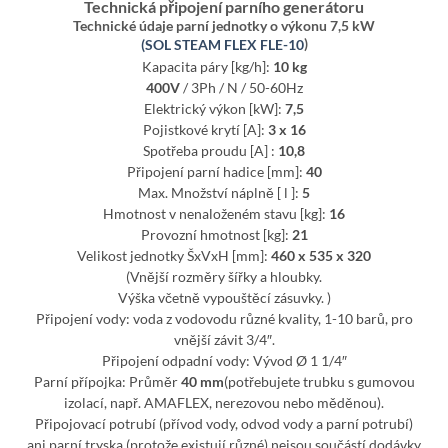
Technická připojení parního generátoru
Technické údaje parní jednotky o výkonu 7,5 kW
(SOL STEAM FLEX FLE-10
)
Kapacita páry [kg/h]:
10 kg
400V
/ 3Ph / N / 50-60Hz
Elektrický výkon [kW]:
7,5
Pojistkové krytí [A]:
3 x 16
Spotřeba proudu [A] :
10,8
Připojení parní hadice [mm]:
40
Max. Množství náplně [ l ]:
5
Hmotnost v nenaloženém stavu [kg]:
16
Provozní hmotnost [kg]:
21
Velikost jednotky ŠxVxH [mm]:
460 x 535 x 320
(Vnější rozměry šířky a hloubky.
Výška včetně vypouštěcí zásuvky. )
Připojení vody: voda z vodovodu různé kvality, 1-10 barů, pro
vnější závit 3/4″.
Připojení odpadní vody: Vývod Ø 1 1/4″
Parní přípojka: Průměr
40 mm
(potřebujete trubku s gumovou
izolací, např. AMAFLEX, nerezovou nebo měděnou).
Připojovací potrubí (přívod vody, odvod vody a parní potrubí)
ani parní tryska (protože existují různé) nejsou součástí dodávky