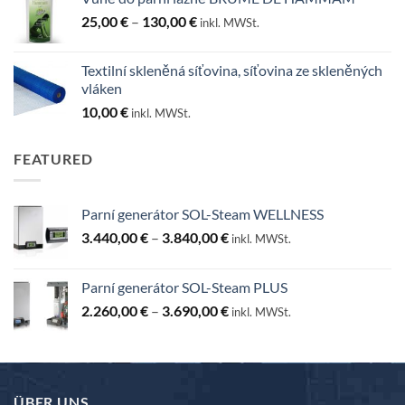
Rozpětí
25,00
€
–
130,00
€
inkl. MWSt.
cen:
25,00 €
Textilní skleněná síťovina, síťovina ze skleněných
až
vláken
130,00 €
10,00
€
inkl. MWSt.
FEATURED
Parní generátor SOL-Steam WELLNESS
Rozpětí
3.440,00
€
–
3.840,00
€
inkl. MWSt.
cen:
3.440,00 €
Parní generátor SOL-Steam PLUS
až
Rozpětí
2.260,00
€
–
3.690,00
€
3.840,00 €
inkl. MWSt.
cen:
2.260,00 €
až
3.690,00 €
ÜBER UNS