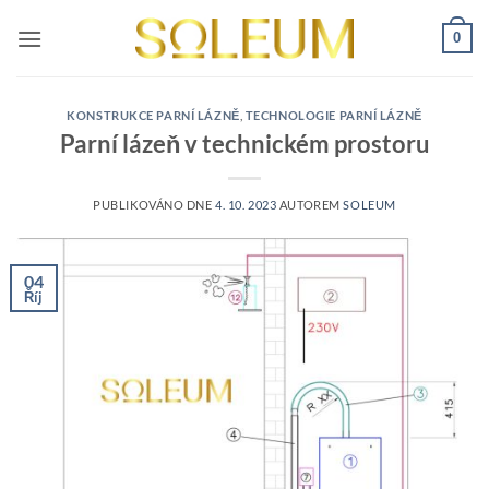
Přeskočit
0
na
obsah
KONSTRUKCE PARNÍ LÁZNĚ
,
TECHNOLOGIE PARNÍ LÁZNĚ
Parní lázeň v technickém prostoru
PUBLIKOVÁNO DNE
4. 10. 2023
AUTOREM
SOLEUM
04
Říj