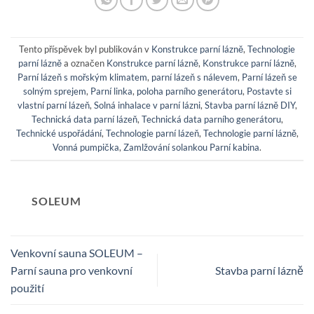
Tento příspěvek byl publikován v
Konstrukce parní lázně
,
Technologie
parní lázně
a označen
Konstrukce parní lázně
,
Konstrukce parní lázně
,
Parní lázeň s mořským klimatem
,
parní lázeň s nálevem
,
Parní lázeň se
solným sprejem
,
Parní linka
,
poloha parního generátoru
,
Postavte si
vlastní parní lázeň
,
Solná inhalace v parní lázni
,
Stavba parní lázně DIY
,
Technická data parní lázeň
,
Technická data parního generátoru
,
Technické uspořádání
,
Technologie parní lázeň
,
Technologie parní lázně
,
Vonná pumpička
,
Zamlžování solankou Parní kabina
.
SOLEUM
Venkovní sauna SOLEUM –
Parní sauna pro venkovní
Stavba parní lázně
použití