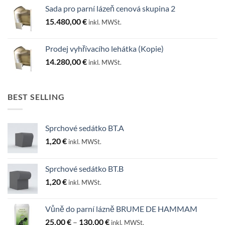
Sada pro parní lázeň cenová skupina 2
15.480,00
€
inkl. MWSt.
Prodej vyhřívacího lehátka (Kopie)
14.280,00
€
inkl. MWSt.
BEST SELLING
Sprchové sedátko BT.A
1,20
€
inkl. MWSt.
Sprchové sedátko BT.B
1,20
€
inkl. MWSt.
Vůně do parní lázně BRUME DE HAMMAM
Rozpětí
25,00
€
–
130,00
€
inkl. MWSt.