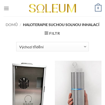
Přeskočit
0
na
obsah
DOMŮ
/
HALOTERAPIE SUCHOU SOLNOU INHALACÍ
FILTR