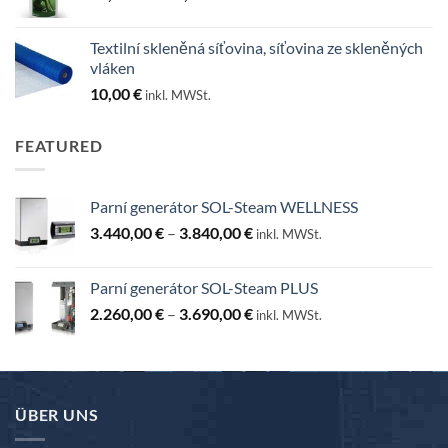
cen:
25,00 €
Textilní skleněná síťovina, síťovina ze skleněných
až
vláken
130,00 €
10,00
€
inkl. MWSt.
FEATURED
Parní generátor SOL-Steam WELLNESS
Rozpětí
3.440,00
€
–
3.840,00
€
inkl. MWSt.
cen:
3.440,00 €
Parní generátor SOL-Steam PLUS
až
Rozpětí
2.260,00
€
–
3.690,00
€
3.840,00 €
inkl. MWSt.
cen:
2.260,00 €
až
3.690,00 €
ÜBER UNS