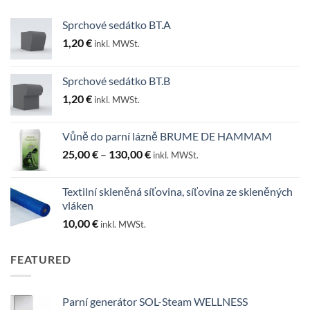
Sprchové sedátko BT.A
1,20
€
inkl. MWSt.
Sprchové sedátko BT.B
1,20
€
inkl. MWSt.
Vůně do parní lázně BRUME DE HAMMAM
Rozpětí
25,00
€
–
130,00
€
inkl. MWSt.
cen:
25,00 €
Textilní skleněná síťovina, síťovina ze skleněných
až
vláken
130,00 €
10,00
€
inkl. MWSt.
FEATURED
Parní generátor SOL-Steam WELLNESS