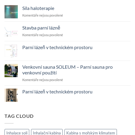
Síla haloterapie
u
Komentáře nejsou povolené
textu
s
Stavba parní lázně
názvem
u
Komentáře nejsou povolené
Síla
textu
haloterapie
s
Parní lázeň v technickém prostoru
názvem
Žádné
Stavba
komentáře
parní
u
textu
lázně
Venkovní sauna SOLEUM – Parní sauna pro
s
venkovní použití
názvem
Parní
u
Komentáře nejsou povolené
lázeň
v
textu
technickém
s
Parní lázeň v technickém prostoru
prostoru
názvem
Žádné
Venkovní
komentáře
sauna
u
textu
SOLEUM
s
TAG CLOUD
–
názvem
Parní
Parní
lázeň
sauna
v
pro
Inhalace soli
Inhalační kabina
Kabina s mořským klimatem
technickém