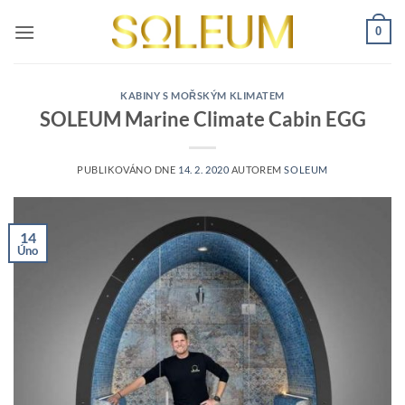
Přeskočit
0
na
obsah
KABINY S MOŘSKÝM KLIMATEM
SOLEUM Marine Climate Cabin EGG
PUBLIKOVÁNO DNE
14. 2. 2020
AUTOREM
SOLEUM
14
Úno