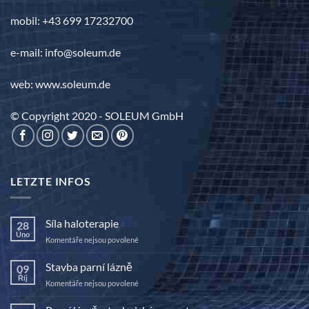
mobil: +43 699 17232700
e-mail: info@soleum.de
web: www.soleum.de
© Copyright 2020 - SOLEUM GmbH
LETZTE INFOS
Síla haloterapie
28
Úno
u
Komentáře nejsou povolené
textu
s
Stavba parní lázně
09
názvem
Říj
u
Komentáře nejsou povolené
Síla
textu
haloterapie
s