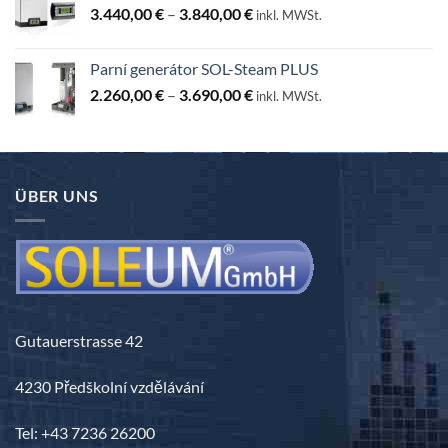
Rozpětí
3.440,00
€
–
3.840,00
€
inkl. MWSt.
cen:
3.440,00 €
Parní generátor SOL-Steam PLUS
až
Rozpětí
2.260,00
€
–
3.690,00
€
3.840,00 €
inkl. MWSt.
cen:
2.260,00 €
až
3.690,00 €
ÜBER UNS
Gutauerstrasse 42
4230 Předškolní vzdělávání
Tel: +43 7236 26200