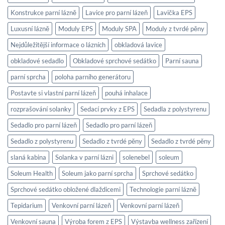
venkovní
prostoru
použití
Konstrukce parní lázně
Lavice pro parní lázeň
Lavička EPS
Luxusní lázně
Moduly EPS
Moduly SPA
Moduly z tvrdé pěny
Nejdůležitější informace o lázních
obkladová lavice
obkladové sedadlo
Obkladové sprchové sedátko
Parní sauna
parní sprcha
poloha parního generátoru
Postavte si vlastní parní lázeň
pouhá inhalace
rozprašování solanky
Sedací prvky z EPS
Sedadla z polystyrenu
Sedadlo pro parní lázeň
Sedadlo pro parní lázeň
Sedadlo z polystyrenu
Sedadlo z tvrdé pěny
Sedadlo z tvrdé pěny
slaná kabina
Solanka v parní lázni
solenebel
soleum
Soleum Health
Soleum jako parní sprcha
Sprchové sedátko
Sprchové sedátko obložené dlaždicemi
Technologie parní lázně
Tepidarium
Venkovní parní lázeň
Venkovní parní lázeň
Venkovní sauna
Výroba forem z EPS
Výstavba wellness zařízení