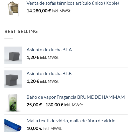
Venta de sofás térmicos artículo único (Kopie)
14.280,00
€
inkl. MWSt.
BEST SELLING
Asiento de ducha BT.A
1,20
€
inkl. MWSt.
Asiento de ducha BT.B
1,20
€
inkl. MWSt.
Baño de vapor Fragancia BRUME DE HAMMAM
Rango
25,00
€
-
130,00
€
inkl. MWSt.
de
precios:
Malla textil de vidrio, malla de fibra de vidrio
desde
10,00
€
inkl. MWSt.
25,00 €