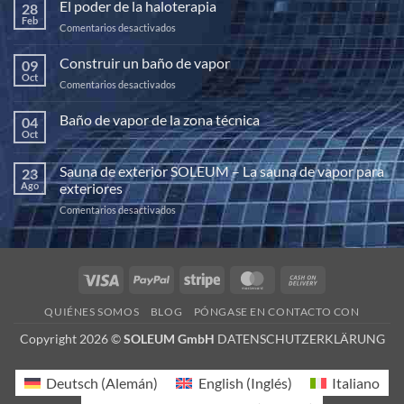
El poder de la haloterapia
28
Feb
en
Comentarios desactivados
El
poder
Construir un baño de vapor
09
de
Oct
en
Comentarios desactivados
la
Construir
haloterapia
un
Baño de vapor de la zona técnica
04
baño
Oct
No
de
hay
vapor
comentarios
Sauna de exterior SOLEUM – La sauna de vapor para
23
en
Baño
Ago
exteriores
de
vapor
en
Comentarios desactivados
de
Sauna
la
de
zona
técnica
exterior
SOLEUM
Visa
PayPal
Stripe
MasterCard
Cash
–
On
La
QUIÉNES SOMOS
BLOG
PÓNGASE EN CONTACTO CON
sauna
Delivery
de
Copyright 2026 ©
SOLEUM GmbH
DATENSCHUTZERKLÄRUNG
vapor
para
exteriores
Deutsch
(
Alemán
)
English
(
Inglés
)
Italiano