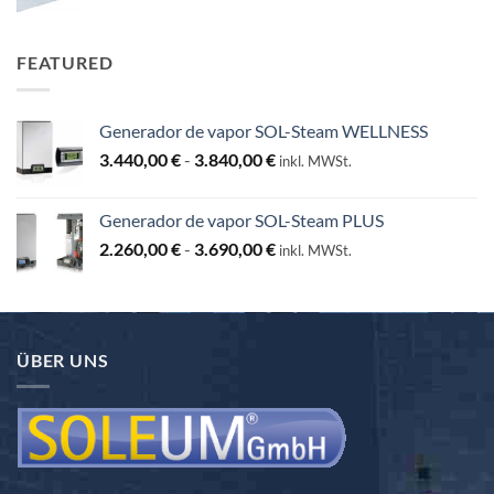
hasta
130,00 €
FEATURED
Generador de vapor SOL-Steam WELLNESS
Rango
3.440,00
€
-
3.840,00
€
inkl. MWSt.
de
precios:
Generador de vapor SOL-Steam PLUS
desde
Rango
2.260,00
€
-
3.690,00
€
3.440,00 €
inkl. MWSt.
de
hasta
precios:
3.840,00 €
desde
2.260,00 €
ÜBER UNS
hasta
3.690,00 €