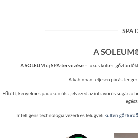
ERSDORF
SPA 
A SOLEUM
A SOLEUM
új
SPA-tervezése
– luxus kültéri gőzfürdők
A kabinban teljesen párás tenger
Fűtött, kényelmes padokon ülsz, élvezed az infravörös sugárzó hő
egész
Intelligens technológia vezérli és felügyeli
kültéri gőzfürd