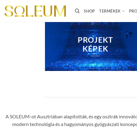
Skip
to
SHOP
TERMÉKEK
PRO
content
PROJEKT
KÉPEK
A SOLEUM-ot Ausztriában alapították, és egy osztrák innovátor,
modern technológia és a hagyományos gyógyászati koncepciók