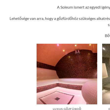
A Soleum ismert az egyedi igény
Lehetősége van arra, hogy a gőzfürdőhöz szükséges alkatrés
s
Bő
AIERS HOTEL
LUXUS GŐZFÜRDŐ