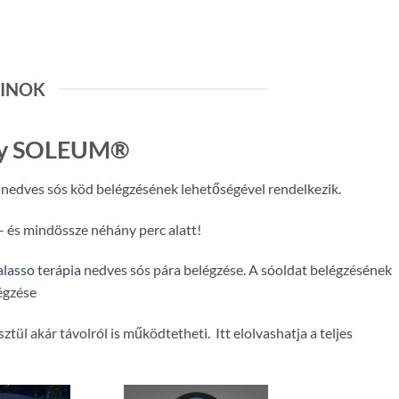
BINOK
y SOLEUM®
a nedves sós köd belégzésének lehetőségével rendelkezik.
– és mindössze néhány perc alatt!
alasso terápia
nedves sós pára belégzése. A sóoldat belégzésének
égzése
ül akár távolról is működtetheti. Itt elolvashatja a teljes