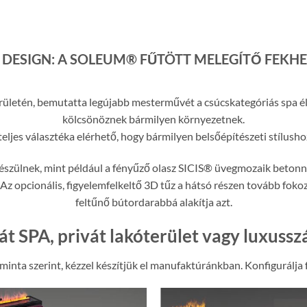
 DESIGN: A SOLEUM® FŰTÖTT MELEGÍTŐ FEKHE
területén, bemutatta legújabb mesterművét a csúcskategóriás spa 
kölcsönöznek bármilyen környezetnek.
eljes választéka elérhető, hogy bármilyen belsőépítészeti stílushoz
észülnek, mint például a fényűző olasz SICIS® üvegmozaik betonna
Az opcionális, figyelemfelkeltő 3D tűz a hátsó részen tovább fokoz
feltűnő bútordarabbá alakítja azt.
át SPA, privát lakóterület vagy luxussz
nta szerint, kézzel készítjük el manufaktúránkban. Konfigurálja 