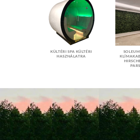
GŐZFÜRDŐ
KÜLTÉRI SPA KÜLTÉRI
SOLEUM
LTÉRI
HASZNÁLATRA
KLÍMAKA
NÁLATRA
HIRSCH
PAR