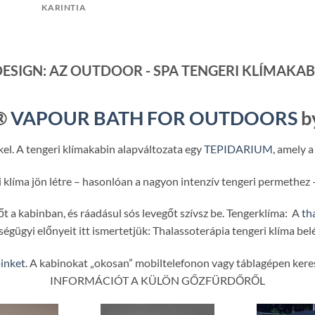
KARINTIA
DESIGN: AZ OUTDOOR - SPA TENGERI KLÍMAKA
®
VAPOUR BATH FOR OUTDOORS
b
kel. A tengeri klímakabin alapváltozata egy
TEPIDARIUM
, amely 
i klíma jön létre – hasonlóan a nagyon intenzív tengeri permethez 
t a kabinban, és ráadásul sós levegőt szívsz be. Tengerklíma: A
th
ségügyi előnyeit itt ismertetjük: Thalassoterápia tengeri klíma bel
őinket
. A kabinokat „okosan” mobiltelefonon vagy táblagépen kereszt
INFORMÁCIÓT A KÜLÖN GŐZFÜRDŐRŐL