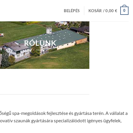
0
BELÉPÉS
KOSÁR /
0,00
€
RÓLUNK
ségű spa-megoldások fejlesztése és gyártása terén. A vállalat a
vatív szaunák gyártására specializálódott igényes ügyfelek,