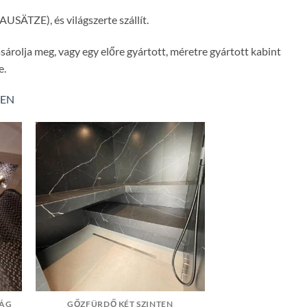
USÄTZE), és világszerte szállít.
rolja meg, vagy egy előre gyártott, méretre gyártott kabint
e.
BEN
ZÁG
GŐZFÜRDŐ KÉT SZINTEN