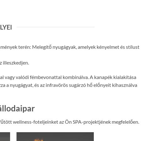
LYEI
élmények terén: Melegítő nyugágyak, amelyek kényelmet és stílust
 illeszkedjen.
l vagy valódi fémbevonattal kombinálva. A kanapék kialakítása
za a nyugágyat, és az infravörös sugárzó hő előnyeit kihasználva
állodaipar
fűtött wellness-foteljeinket az Ön SPA-projektjének megfelelően.