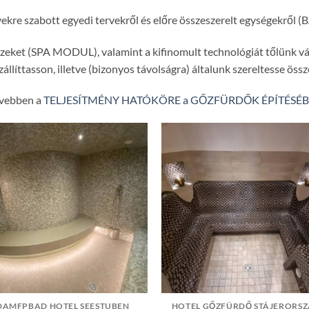
ekre szabott egyedi tervekről és előre összeszerelt egységekről (BA
zeket (SPA MODUL), valamint a kifinomult technológiát tőlünk vásá
zállíttasson, illetve (bizonyos távolságra) általunk szereltesse össz
vebben a
TELJESÍTMÉNY HATÓKÖRE a GŐZFÜRDŐK ÉPÍTÉSÉ
DAMFPBAD HOTEL SEESTUBEN
HOTEL GŐZFÜRDŐ STÁJERORS