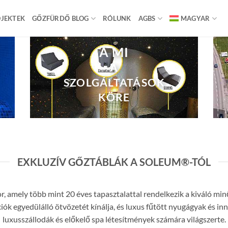
JEKTEK
GŐZFÜRDŐ BLOG
RÓLUNK
AGBS
MAGYAR
A MI
A
SZOLGÁLTATÁSOK
KÖRE
EXKLUZÍV GŐZTÁBLÁK A SOLEUM®-TÓL
 amely több mint 20 éves tapasztalattal rendelkezik a kiváló minő
 egyedülálló ötvözetét kínálja, és luxus fűtött nyugágyak és inno
luxusszállodák és előkelő spa létesítmények számára világszerte.