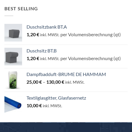
BEST SELLING
Duschsitzbank BT.A
1,20
€
per Volumensberechnung (qt)
inkl. MWSt.
Duschsitz BT.B
1,20
€
per Volumensberechnung (qt)
inkl. MWSt.
Dampfbadduft-BRUME DE HAMMAM
Preisspanne:
25,00
€
–
130,00
€
inkl. MWSt.
25,00 €
bis
Textilglasgitter, Glasfasernetz
130,00 €
10,00
€
inkl. MWSt.