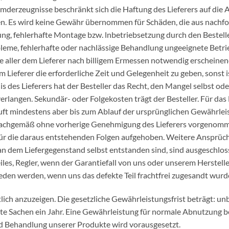
erzeugnisse beschränkt sich die Haftung des Lieferers auf die 
en. Es wird keine Gewähr übernommen für Schäden, die aus nachf
 fehlerhafte Montage bzw. lnbetriebsetzung durch den Bestelle
eme, fehlerhafte oder nachlässige Behandlung ungeeignete Betrie
e aller dem Lieferer nach billigem Ermessen notwendig erschein
m Lieferer die erforderliche Zeit und Gelegenheit zu geben, sonst 
is des Lieferers hat der Besteller das Recht, den Mangel selbst od
erlangen. Sekundär- oder Folgekosten trägt der Besteller. Für da
äuft mindestens aber bis zum Ablauf der ursprünglichen Gewährlei
 unsachgemäß ohne vorherige Genehmigung des Lieferers vorgeno
ür die daraus entstehenden Folgen aufgehoben. Weitere Ansprüche
 an dem Liefergegenstand selbst entstanden sind, sind ausgeschlo
eiles, Regler, wenn der Garantiefall von uns oder unserem Herste
ieden werden, wenn uns das defekte Teil frachtfrei zugesandt wurd
tlich anzuzeigen. Die gesetzliche Gewährleistungsfrist beträgt: u
 Sachen ein Jahr. Eine Gewährleistung für normale Abnutzung bei V
 Behandlung unserer Produkte wird vorausgesetzt.