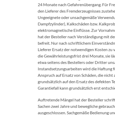
24 Monate nach Gefahrenübergang. Für Fremd
den Lieferer des Fremderzeugnisses zusteh
Ungeeignete oder unsachgemäße Verwendung,
Dampfzylinder), Kalkschäden bzw. Kalkprobl
elektromagnetische Einflüsse. Zur Vornahm
hat der Besteller nach Verständigung mit de
befreit. Nur nach schriftlichem Einverständn
Lieferer Ersatz der notwendigen Kosten zu v
die Gewährleistungsfrist drei Monate, sie l
etwa seitens des Bestellers oder Dritter
Instandsetzungsarbeiten wird die Haftung f
Anspruch auf Ersatz von Schäden, die nicht
grundsätzlich auf den Ersatz des defekten T
Garantiefall kann grundsätzlich erst entsch
Auftretende Mängel hat der Besteller schrif
Sachen zwei Jahre und bewegliche gebrauchte
ausgeschlossen. Sachgemäße Bedienung und