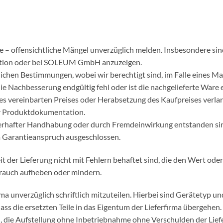
se – offensichtliche Mängel unverzüglich melden. Insbesondere si
dition oder bei SOLEUM GmbH anzuzeigen.
lichen Bestimmungen, wobei wir berechtigt sind, im Falle eines M
ie Nachbesserung endgültig fehl oder ist die nachgelieferte Ware 
s vereinbarten Preises oder Herabsetzung des Kaufpreises verlan
er Produktdokumentation.
ehlerhafter Handhabung oder durch Fremdeinwirkung entstanden si
 Garantieanspruch ausgeschlossen.
it der Lieferung nicht mit Fehlern behaftet sind, die den Wert ode
rauch aufheben oder mindern.
irma unverzüglich schriftlich mitzuteilen. Hierbei sind Gerätetyp
dass die ersetzten Teile in das Eigentum der Lieferfirma übergehen.
 die Aufstellung ohne Inbetriebnahme ohne Verschulden der Liefer