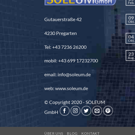
Feb.
09
Gutauerstraße 42
Okt.
4230 Pregarten
04
Okt.
Tel: +43 7236 26200
23
Aug.
mobil: +43 699 17232700
email: info@soleum.de
web: www.soleum.de
© Copyright 2020 - SOLEUM
GmbH
ÜBER UNS
BLOG
KONTAKT