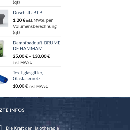
(qt)
Duschsitz BT.B
1,20
€
per
inkl. MWSt.
Volumensberechnung
(qt)
Dampfbadduft-BRUME
DE HAMMAM
Preisspanne:
25,00
€
–
130,00
€
25,00 €
inkl. MWSt.
bis
Textilglasgitter,
130,00 €
Glasfasernetz
10,00
€
inkl. MWSt.
ZTE INFOS
Die Kraft der Halotherapie