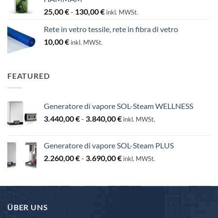
Fascia
25,00
€
-
130,00
€
inkl. MWSt.
di
Rete in vetro tessile, rete in fibra di vetro
prezzo:
10,00
€
da
inkl. MWSt.
25,00 €
a
130,00 €
FEATURED
Generatore di vapore SOL-Steam WELLNESS
Fascia
3.440,00
€
-
3.840,00
€
inkl. MWSt.
di
prezzo:
Generatore di vapore SOL-Steam PLUS
da
Fascia
2.260,00
€
-
3.690,00
€
3.440,00 €
inkl. MWSt.
di
a
prezzo:
3.840,00 €
da
2.260,00 €
ÜBER UNS
a