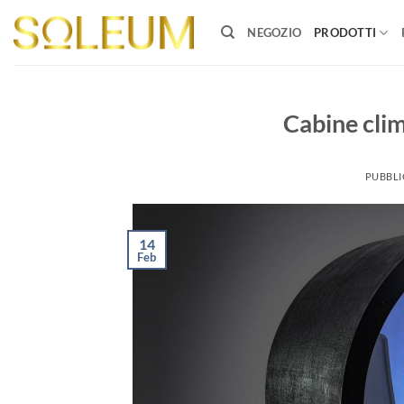
Salta
ai
NEGOZIO
PRODOTTI
contenuti
Cabine cl
PUBBLI
14
Feb