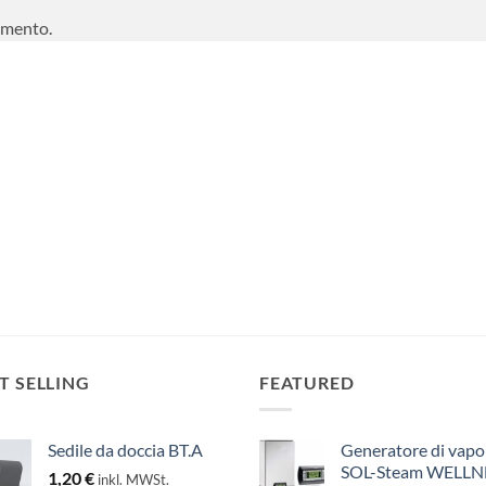
mmento.
T SELLING
FEATURED
Sedile da doccia BT.A
Generatore di vapo
SOL-Steam WELLN
1,20
€
inkl. MWSt.