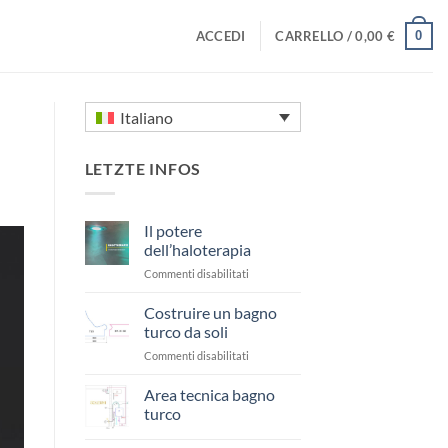
0
ACCEDI
CARRELLO /
0,00
€
Italiano
LETZTE INFOS
Il potere
dell’haloterapia
su
Commenti disabilitati
Il
potere
Costruire un bagno
dell’haloterapia
turco da soli
su
Commenti disabilitati
Costruire
un
Area tecnica bagno
bagno
turco
turco
Nessun
da
commento