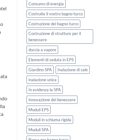
Consumo di energia
otel
Costruite il vostro bagno turco
to
Costruzione del bagno turco
n
Costruzione di strutture per il
benessere
doccia a vapore
Elementi di seduta in EPS
Giardino SPA
Inalazione di sale
data
inalazione unica
In evidenza la SPA
ando
Innovazione del benessere
lla
Moduli EPS
ta
Moduli in schiuma rigida
Moduli SPA
Panca per bagno turco