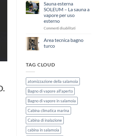
Sauna esterna
soli
su
Area
SOLEUM – La sauna a
tecnica
vapore per uso
bagno
turco
esterno
su
Commenti disabilitati
Sauna
esterna
Area tecnica bagno
SOLEUM
turco
–
Nessun
La
commento
sauna
su
TAG CLOUD
Area
a
tecnica
vapore
bagno
per
turco
uso
atomizzazione della salamoia
esterno
O.
Bagno di vapore all'aperto
Bagno di vapore in salamoia
Cabina climatica marina
Cabina di inalazione
cabina in salamoia