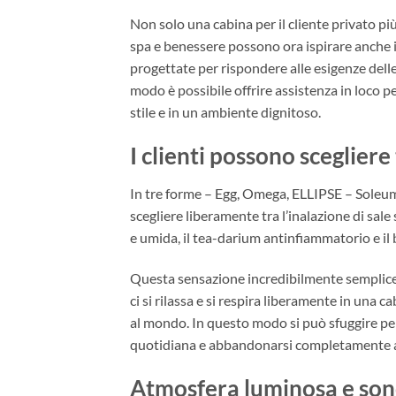
Non solo una cabina per il cliente privato p
spa e benessere possono ora ispirare anche i
progettate per rispondere alle esigenze dell
modo è possibile offrire assistenza in loco pe
stile e in un ambiente dignitoso.
I clienti possono scegliere
In tre forme – Egg, Omega, ELLIPSE – Soleum 
scegliere liberamente tra l’inalazione di sale 
e umida, il tea-darium antinfiammatorio e il
Questa sensazione incredibilmente semplice
ci si rilassa e si respira liberamente in un
al mondo. In questo modo si può sfuggire per 
quotidiana e abbandonarsi completamente a se
Atmosfera luminosa e son