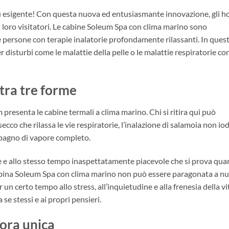
iù esigente! Con questa nuova ed entusiasmante innovazione, gli h
 loro visitatori. Le cabine Soleum Spa con clima marino sono
e persone con terapie inalatorie profondamente rilassanti. In ques
r disturbi come le malattie della pelle o le malattie respiratorie co
 tra tre forme
presenta le cabine termali a clima marino. Chi si ritira qui può
secco che rilassa le vie respiratorie, l’inalazione di salamoia non io
 bagno di vapore completo.
 e allo stesso tempo inaspettatamente piacevole che si prova qu
a cabina Soleum Spa con clima marino non può essere paragonata a nu
un certo tempo allo stress, all’inquietudine e alla frenesia della vi
 stessi e ai propri pensieri.
ora unica