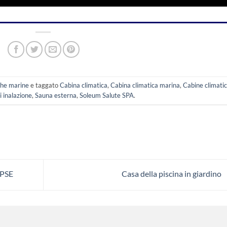
che marine
e taggato
Cabina climatica
,
Cabina climatica marina
,
Cabine climati
i inalazione
,
Sauna esterna
,
Soleum Salute SPA
.
IPSE
Casa della piscina in giardino