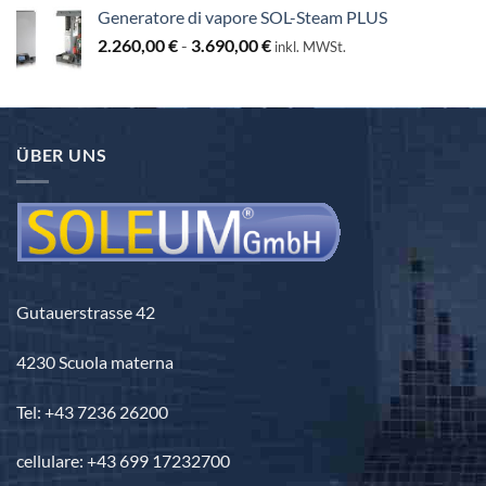
prezzo:
Generatore di vapore SOL-Steam PLUS
da
Fascia
2.260,00
€
-
3.690,00
€
3.440,00 €
inkl. MWSt.
di
a
prezzo:
3.840,00 €
da
2.260,00 €
ÜBER UNS
a
3.690,00 €
Gutauerstrasse 42
4230 Scuola materna
Tel: +43 7236 26200
cellulare: +43 699 17232700