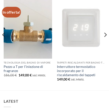
In offerta!
TECNOLOGIA DEL BAGNO DI VAPORE
TAPPETI RISCALDANTI PER BAGNO TURCO
Pezzo a T per l’iniezione di
Interruttore termostatico
fragranze
incorporato per il
riscaldamento dei tappeti
Il
Il
186,00
€
149,00
€
inkl. MWSt.
prezzo
prezzo
149,00
€
inkl. MWSt.
originale
attuale
era:
è:
186,00 €.
149,00 €.
LATEST