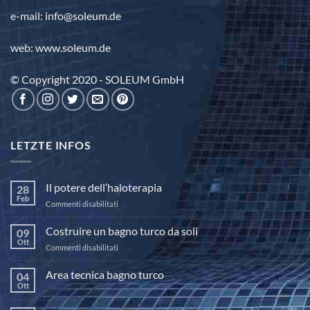
e-mail: info@soleum.de
web: www.soleum.de
© Copyright 2020 - SOLEUM GmbH
LETZTE INFOS
Il potere dell’haloterapia
28
Feb
su
Commenti disabilitati
Il
potere
Costruire un bagno turco da soli
09
dell’haloterapia
Ott
su
Commenti disabilitati
Costruire
un
Area tecnica bagno turco
04
bagno
Ott
Nessun
turco
commento
da
su