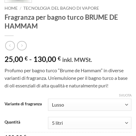
HOME
/
TECNOLOGIA DEL BAGNO DI VAPORE
Fragranza per bagno turco BRUME DE
HAMMAM
Fascia
25,00
-
130,00
€
€
inkl. MWSt.
di
Profumo per bagno turco “Brume de Hammam” in diverse
prezzo:
varianti di fragranza. Un’emulsione per il bagno turco a base
da
di oli essenziali di alta qualità e naturalmente puri!
25,00 €
a
SVUOTA
130,00 €
Variante di fragranza
Quantità