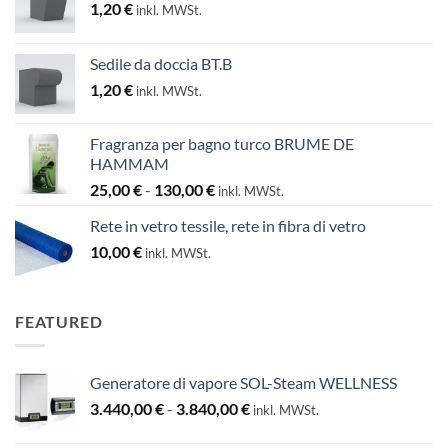
1,20
€
inkl. MWSt.
Sedile da doccia BT.B
1,20
€
inkl. MWSt.
Fragranza per bagno turco BRUME DE
HAMMAM
Fascia
25,00
€
-
130,00
€
inkl. MWSt.
di
Rete in vetro tessile, rete in fibra di vetro
prezzo:
10,00
€
da
inkl. MWSt.
25,00 €
a
130,00 €
FEATURED
Generatore di vapore SOL-Steam WELLNESS
Fascia
3.440,00
€
-
3.840,00
€
inkl. MWSt.
di