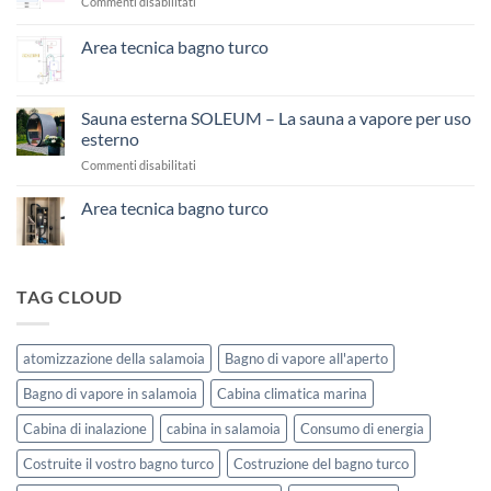
su
Commenti disabilitati
Costruire
un
Area tecnica bagno turco
bagno
Nessun
turco
commento
da
su
Area
soli
Sauna esterna SOLEUM – La sauna a vapore per uso
tecnica
esterno
bagno
turco
su
Commenti disabilitati
Sauna
esterna
Area tecnica bagno turco
SOLEUM
Nessun
–
commento
La
su
Area
sauna
tecnica
TAG CLOUD
a
bagno
vapore
turco
per
uso
atomizzazione della salamoia
Bagno di vapore all'aperto
esterno
Bagno di vapore in salamoia
Cabina climatica marina
Cabina di inalazione
cabina in salamoia
Consumo di energia
Costruite il vostro bagno turco
Costruzione del bagno turco