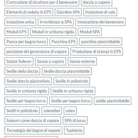
Costruzione di strutture per il benessere
doccia a vapore
Elementi di seduta in EPS
Giardino SPA
Inalazione di sale
inalazione unica
In evidenza la SPA
Innovazione del benessere
Moduli EPS
Moduli in schiuma rigida
Moduli SPA
Panca per bagno turco
Panchina EPS
panchina piastrellabile
posizione del generatore di vapore
Produzione di stampi in EPS
Salute Soleum
Sauna a vapore
Sauna esterna
Sedile della doccia
Sedile doccia piastrellabile
Sedile doccia piastrellato
Sedile in polistirolo
Sedile in schiuma rigida
Sedile in schiuma rigida
Sedile per bagno turco
Sedile per bagno turco
sedile piastrellabile
Sedili in polistirolo
solenebel
soleo
Soleum come doccia di vapore
SPA di lusso
Tecnologia del bagno di vapore
Tepidario