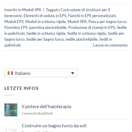
Inserito in
Moduli SPA
|
Taggato
Costruzione di strutture per il
benessere
,
Elementi di seduta in EPS
,
Fianchi in EPS personalizzati
,
Moduli EPS
,
Moduli in schiuma rigida
,
Moduli SPA
,
Panca per bagno turco
,
Panchina EPS
,
panchina piastrellabile
,
Produzione di stampi in EPS
,
Sedile
in polistirolo
,
Sedile in schiuma rigida
,
Sedile in schiuma rigida
,
Sedile per
bagno turco
,
Sedile per bagno turco
,
sedile piastrellabile
,
Sedili in
polistirolo
Lascia un commento
Italiano
LETZTE INFOS
Il potere dell’haloterapia
su
Commenti disabilitati
Il
potere
Costruire un bagno turco da soli
dell’haloterapia