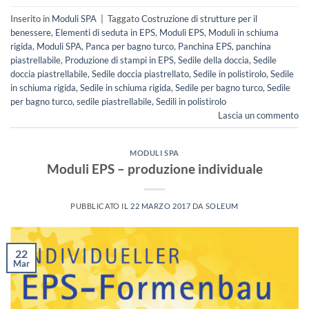
Inserito in
Moduli SPA
|
Taggato
Costruzione di strutture per il
benessere
,
Elementi di seduta in EPS
,
Moduli EPS
,
Moduli in schiuma
rigida
,
Moduli SPA
,
Panca per bagno turco
,
Panchina EPS
,
panchina
piastrellabile
,
Produzione di stampi in EPS
,
Sedile della doccia
,
Sedile
doccia piastrellabile
,
Sedile doccia piastrellato
,
Sedile in polistirolo
,
Sedile
in schiuma rigida
,
Sedile in schiuma rigida
,
Sedile per bagno turco
,
Sedile
per bagno turco
,
sedile piastrellabile
,
Sedili in polistirolo
Lascia un commento
MODULI SPA
Moduli EPS – produzione individuale
PUBBLICATO IL
22 MARZO 2017
DA
SOLEUM
22
Mar