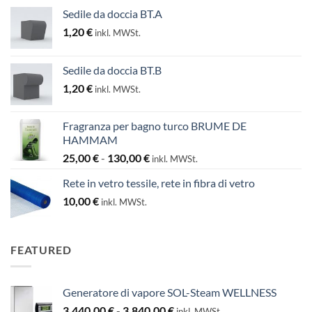
Sedile da doccia BT.A
1,20
€
inkl. MWSt.
Sedile da doccia BT.B
1,20
€
inkl. MWSt.
Fragranza per bagno turco BRUME DE
HAMMAM
Fascia
25,00
€
-
130,00
€
inkl. MWSt.
di
Rete in vetro tessile, rete in fibra di vetro
prezzo:
10,00
€
da
inkl. MWSt.
25,00 €
a
130,00 €
FEATURED
Generatore di vapore SOL-Steam WELLNESS
Fascia
3.440,00
€
-
3.840,00
€
inkl. MWSt.