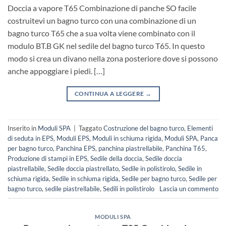
Doccia a vapore T65 Combinazione di panche SO facile
costruitevi un bagno turco con una combinazione di un
bagno turco T65 che a sua volta viene combinato con il
modulo BT.B GK nel sedile del bagno turco T65. In questo
modo si crea un divano nella zona posteriore dove si possono
anche appoggiare i piedi. […]
CONTINUA A LEGGERE
→
Inserito in
Moduli SPA
|
Taggato
Costruzione del bagno turco
,
Elementi
di seduta in EPS
,
Moduli EPS
,
Moduli in schiuma rigida
,
Moduli SPA
,
Panca
per bagno turco
,
Panchina EPS
,
panchina piastrellabile
,
Panchina T65
,
Produzione di stampi in EPS
,
Sedile della doccia
,
Sedile doccia
piastrellabile
,
Sedile doccia piastrellato
,
Sedile in polistirolo
,
Sedile in
schiuma rigida
,
Sedile in schiuma rigida
,
Sedile per bagno turco
,
Sedile per
bagno turco
,
sedile piastrellabile
,
Sedili in polistirolo
Lascia un commento
MODULI SPA