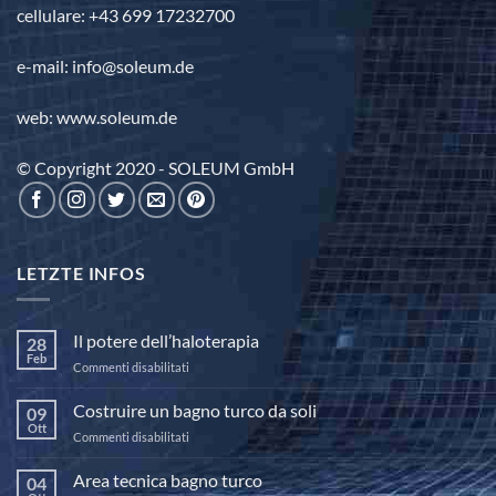
cellulare: +43 699 17232700
e-mail: info@soleum.de
web: www.soleum.de
© Copyright 2020 - SOLEUM GmbH
LETZTE INFOS
Il potere dell’haloterapia
28
Feb
su
Commenti disabilitati
Il
potere
Costruire un bagno turco da soli
09
dell’haloterapia
Ott
su
Commenti disabilitati
Costruire
un
Area tecnica bagno turco
04
bagno