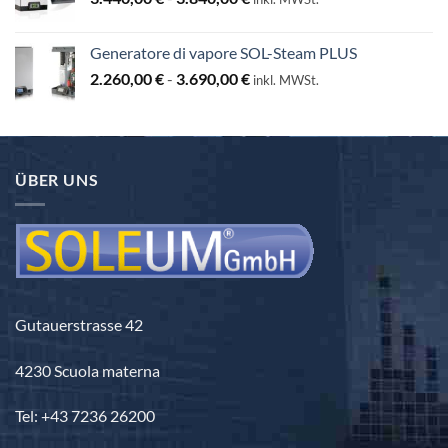
di
prezzo:
Generatore di vapore SOL-Steam PLUS
da
Fascia
2.260,00
€
-
3.690,00
€
3.440,00 €
inkl. MWSt.
di
a
prezzo:
3.840,00 €
da
2.260,00 €
ÜBER UNS
a
3.690,00 €
Gutauerstrasse 42
4230 Scuola materna
Tel: +43 7236 26200