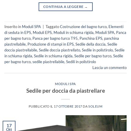
CONTINUA A LEGGERE
→
Inserito in
Moduli SPA
|
Taggato
Costruzione del bagno turco
,
Elementi
di seduta in EPS
,
Moduli EPS
,
Moduli in schiuma rigida
,
Moduli SPA
,
Panca
per bagno turco
,
Panca per bagno turco T95
,
Panchina EPS
,
panchina
piastrellabile
,
Produzione di stampi in EPS
,
Sedile della doccia
,
Sedile
doccia piastrellabile
,
Sedile doccia piastrellato
,
Sedile in polistirolo
,
Sedile
in schiuma rigida
,
Sedile in schiuma rigida
,
Sedile per bagno turco
,
Sedile
per bagno turco
,
sedile piastrellabile
,
Sedili in polistirolo
Lascia un commento
MODULI SPA
Sedile per doccia da piastrellare
PUBBLICATO IL
17 OTTOBRE 2017
DA
SOLEUM
17
Ott