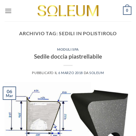
Salta
0
ai
contenuti
ARCHIVIO TAG:
SEDILI IN POLISTIROLO
MODULI SPA
Sedile doccia piastrellabile
PUBBLICATO IL
6 MARZO 2018
DA
SOLEUM
06
Mar