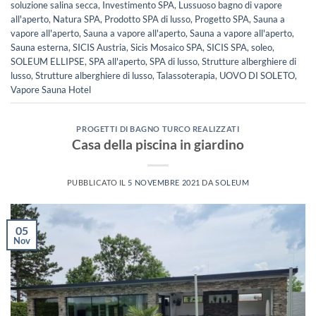
soluzione salina secca
,
Investimento SPA
,
Lussuoso bagno di vapore
all'aperto
,
Natura SPA
,
Prodotto SPA di lusso
,
Progetto SPA
,
Sauna a
vapore all'aperto
,
Sauna a vapore all'aperto
,
Sauna a vapore all'aperto
,
Sauna esterna
,
SICIS Austria
,
Sicis Mosaico SPA
,
SICIS SPA
,
soleo
,
SOLEUM ELLIPSE
,
SPA all'aperto
,
SPA di lusso
,
Strutture alberghiere di
lusso
,
Strutture alberghiere di lusso
,
Talassoterapia
,
UOVO DI SOLETO
,
Vapore Sauna Hotel
PROGETTI DI BAGNO TURCO REALIZZATI
Casa della piscina in giardino
PUBBLICATO IL
5 NOVEMBRE 2021
DA
SOLEUM
05
Nov