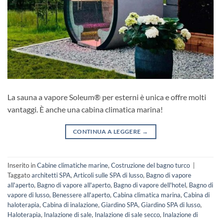
La sauna a vapore Soleum® per esterni è unica e offre molti
vantaggi. È anche una cabina climatica marina!
CONTINUA A LEGGERE
→
Inserito in
Cabine climatiche marine
,
Costruzione del bagno turco
|
Taggato
architetti SPA
,
Articoli sulle SPA di lusso
,
Bagno di vapore
all'aperto
,
Bagno di vapore all'aperto
,
Bagno di vapore dell'hotel
,
Bagno di
vapore di lusso
,
Benessere all'aperto
,
Cabina climatica marina
,
Cabina di
haloterapia
,
Cabina di inalazione
,
Giardino SPA
,
Giardino SPA di lusso
,
Haloterapia
,
Inalazione di sale
,
Inalazione di sale secco
,
Inalazione di