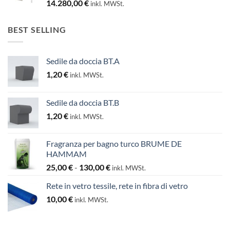
14.280,00
€
inkl. MWSt.
BEST SELLING
Sedile da doccia BT.A
1,20
€
inkl. MWSt.
Sedile da doccia BT.B
1,20
€
inkl. MWSt.
Fragranza per bagno turco BRUME DE
HAMMAM
Fascia
25,00
€
-
130,00
€
inkl. MWSt.
di
Rete in vetro tessile, rete in fibra di vetro
prezzo:
10,00
€
da
inkl. MWSt.
25,00 €
a