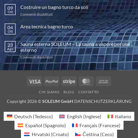
potere
Costruire un bagno turco da soli
09
dell’haloterapia
Ott
su
Commenti disabilitati
Costruire
un
Area tecnica bagno turco
04
bagno
Ott
Nessun
turco
commento
da
su
Sauna esterna SOLEUM – La sauna a vapore per uso
23
Area
soli
tecnica
Ago
esterno
bagno
turco
su
Commenti disabilitati
Sauna
esterna
SOLEUM
–
Visa
PayPal
Stripe
MasterCard
Cash
La
On
sauna
CHI SIAMO
BLOG
CONTATTO
a
Delivery
vapore
Copyright 2026 ©
SOLEUM GmbH
DATENSCHUTZERKLÄRUNG
per
uso
esterno
Deutsch
(
Tedesco
)
English
(
Inglese
)
Italiano
Español
(
Spagnolo
)
Français
(
Francese
)
Hrvatski
(
Croato
)
Čeština
(
Ceco
)