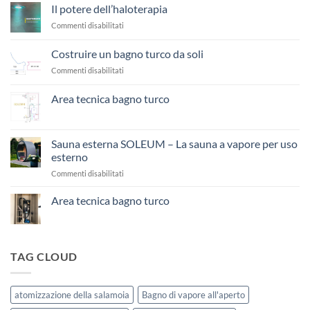
Il potere dell’haloterapia
su
Commenti disabilitati
Il
potere
Costruire un bagno turco da soli
dell’haloterapia
su
Commenti disabilitati
Costruire
un
Area tecnica bagno turco
bagno
Nessun
turco
commento
da
su
Area
soli
Sauna esterna SOLEUM – La sauna a vapore per uso
tecnica
esterno
bagno
turco
su
Commenti disabilitati
Sauna
esterna
Area tecnica bagno turco
SOLEUM
Nessun
–
commento
La
su
Area
sauna
tecnica
TAG CLOUD
a
bagno
vapore
turco
per
uso
atomizzazione della salamoia
Bagno di vapore all'aperto
esterno