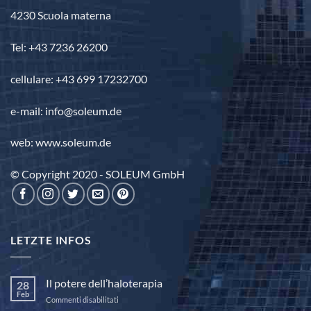
4230 Scuola materna
Tel: +43 7236 26200
cellulare: +43 699 17232700
e-mail: info@soleum.de
web: www.soleum.de
© Copyright 2020 - SOLEUM GmbH
LETZTE INFOS
Il potere dell’haloterapia
28
Feb
su
Commenti disabilitati
Il