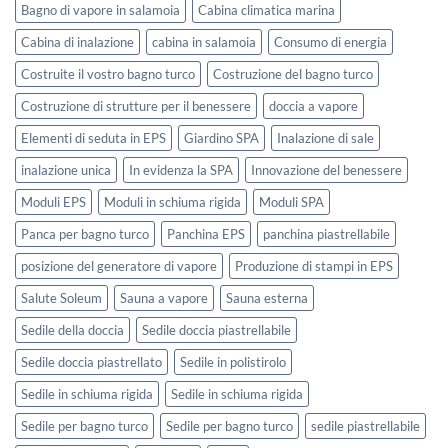
Bagno di vapore in salamoia
Cabina climatica marina
Cabina di inalazione
cabina in salamoia
Consumo di energia
Costruite il vostro bagno turco
Costruzione del bagno turco
Costruzione di strutture per il benessere
doccia a vapore
Elementi di seduta in EPS
Giardino SPA
Inalazione di sale
inalazione unica
In evidenza la SPA
Innovazione del benessere
Moduli EPS
Moduli in schiuma rigida
Moduli SPA
Panca per bagno turco
Panchina EPS
panchina piastrellabile
posizione del generatore di vapore
Produzione di stampi in EPS
Salute Soleum
Sauna a vapore
Sauna esterna
Sedile della doccia
Sedile doccia piastrellabile
Sedile doccia piastrellato
Sedile in polistirolo
Sedile in schiuma rigida
Sedile in schiuma rigida
Sedile per bagno turco
Sedile per bagno turco
sedile piastrellabile