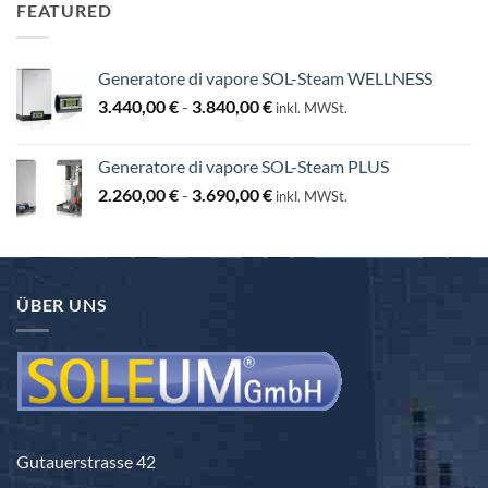
130,00 €
FEATURED
Generatore di vapore SOL-Steam WELLNESS
Fascia
3.440,00
€
-
3.840,00
€
inkl. MWSt.
di
prezzo:
Generatore di vapore SOL-Steam PLUS
da
Fascia
2.260,00
€
-
3.690,00
€
3.440,00 €
inkl. MWSt.
di
a
prezzo:
3.840,00 €
da
2.260,00 €
ÜBER UNS
a
3.690,00 €
Gutauerstrasse 42