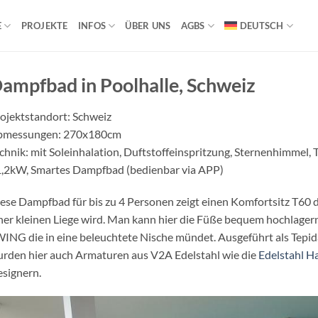
E
PROJEKTE
INFOS
ÜBER UNS
AGBS
DEUTSCH
ampfbad in Poolhalle, Schweiz
ojektstandort: Schweiz
bmessungen: 270x180cm
chnik: mit Soleinhalation, Duftstoffeinspritzung, Sternenhimmel
,2kW, Smartes Dampfbad (bedienbar via APP)
ese Dampfbad für bis zu 4 Personen zeigt einen Komfortsitz T60 d
ner kleinen Liege wird. Man kann hier die Füße bequem hochlager
ING die in eine beleuchtete Nische mündet. Ausgeführt als Tepi
rden hier auch Armaturen aus V2A Edelstahl wie die
Edelstahl 
signern.