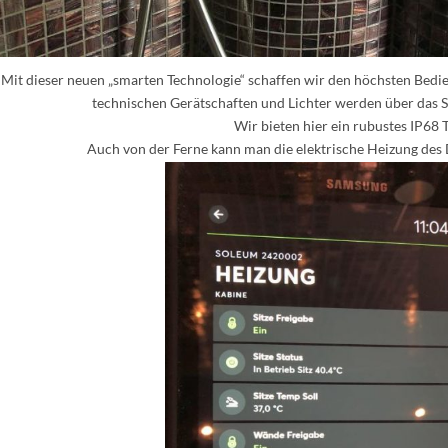
Mit dieser neuen „smarten Technologie“ schaffen wir den höchsten Bed
technischen Gerätschaften und Lichter werden über das S
Wir bieten hier ein rubustes IP68 T
Auch von der Ferne kann man die elektrische Heizung des 