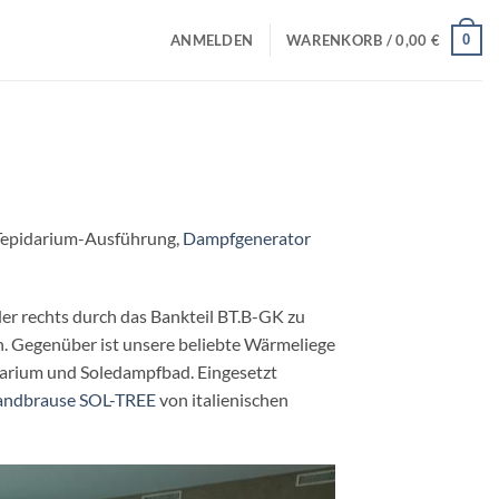
0
ANMELDEN
WARENKORB /
0,00
€
, Tepidarium-Ausführung,
Dampfgenerator
er rechts durch das Bankteil BT.B-GK zu
n. Gegenüber ist unsere beliebte Wärmeliege
darium und Soledampfbad. Eingesetzt
Handbrause SOL-TREE
von italienischen