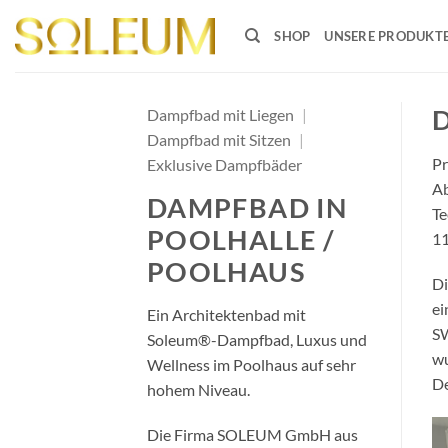
Zum
Inhalt
SHOP
UNSERE PRODUKT
springen
D
Dampfbad mit Liegen
|
Dampfbad mit Sitzen
|
Pr
Exklusive Dampfbäder
A
DAMPFBAD IN
Te
POOLHALLE /
11
POOLHAUS
Di
ei
Ein Architektenbad mit
SW
Soleum®-Dampfbad, Luxus und
wu
Wellness im Poolhaus auf sehr
De
hohem Niveau.
Die Firma SOLEUM GmbH aus