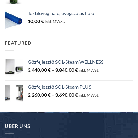
25,00 €
-
Textilüveg háló, üvegszálas háló
130,00 €
10,00
€
inkl. MWSt.
FEATURED
Gőzfejlesztő SOL-Steam WELLNESS
Ártartomány:
3.440,00
€
–
3.840,00
€
inkl. MWSt.
3.440,00 €
-
Gőzfejlesztő SOL-Steam PLUS
3.840,00 €
Ártartomány:
2.260,00
€
–
3.690,00
€
inkl. MWSt.
2.260,00 €
-
3.690,00 €
ÜBER UNS