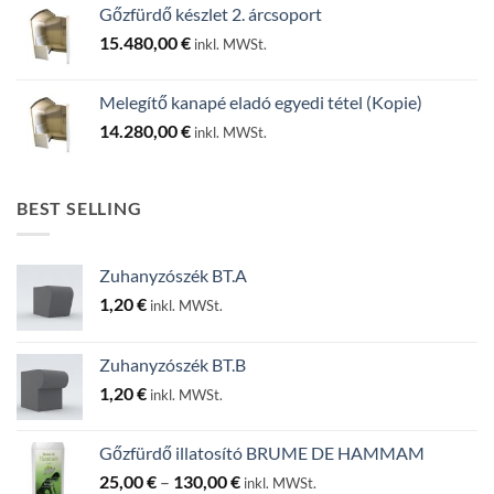
Gőzfürdő készlet 2. árcsoport
15.480,00
€
inkl. MWSt.
Melegítő kanapé eladó egyedi tétel (Kopie)
14.280,00
€
inkl. MWSt.
BEST SELLING
Zuhanyzószék BT.A
1,20
€
inkl. MWSt.
Zuhanyzószék BT.B
1,20
€
inkl. MWSt.
Gőzfürdő illatosító BRUME DE HAMMAM
Ártartomány:
25,00
€
–
130,00
€
inkl. MWSt.