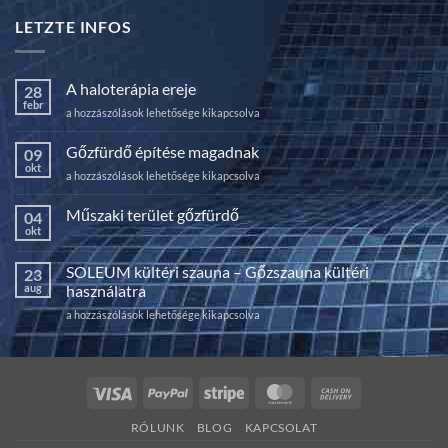
LETZTE INFOS
A haloterápia ereje
28
febr
A
a hozzászólások lehetősége kikapcsolva
haloterápia
ereje
Gőzfürdő építése magadnak
09
bejegyzéshez
okt
Gőzfürdő
a hozzászólások lehetősége kikapcsolva
építése
magadnak
Műszaki terület gőzfürdő
04
bejegyzéshez
okt
Nincs
hozzászólás
a(z)
SOLEUM kültéri szauna – Gőzszauna kültéri
23
Műszaki
terület
aug
használatra
gőzfürdő
bejegyzéshez
SOLEUM
a hozzászólások lehetősége kikapcsolva
kültéri
szauna
–
Gőzszauna
Visa
PayPal
Stripe
MasterCard
Cash
kültéri
On
használatra
RÓLUNK
BLOG
KAPCSOLAT
bejegyzéshez
Delivery