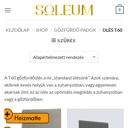
Skip
0
to
content
KEZDŐLAP
/
SHOP
/
GŐZFÜRDŐ PADOK
/
ÜLÉS T60
SZŰRÉS
A T60 gőzfürdőülés a mi „standard ülésünk”. Azok számára,
akiknek kevés helyük van a zuhanyzóban, vagy egyenesen
akarnak ülni, ez az ülés az optimális megoldás a zuhanyzóban
vagy a gőzfürdőben.