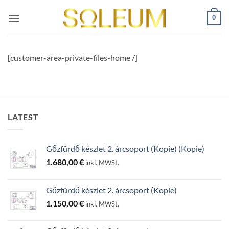
Skip
0
to
content
[customer-area-private-files-home /]
LATEST
Gőzfürdő készlet 2. árcsoport (Kopie) (Kopie)
1.680,00
€
inkl. MWSt.
Gőzfürdő készlet 2. árcsoport (Kopie)
1.150,00
€
inkl. MWSt.