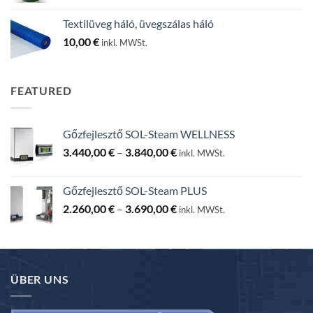
-
Textilüveg háló, üvegszálas háló
130,00 €
10,00
€
inkl. MWSt.
FEATURED
Gőzfejlesztő SOL-Steam WELLNESS
Ártartomány:
3.440,00
€
–
3.840,00
€
inkl. MWSt.
3.440,00 €
-
Gőzfejlesztő SOL-Steam PLUS
3.840,00 €
Ártartomány:
2.260,00
€
–
3.690,00
€
inkl. MWSt.
2.260,00 €
-
3.690,00 €
ÜBER UNS