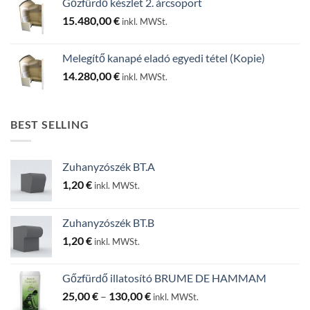
Gőzfürdő készlet 2. árcsoport
15.480,00
€
inkl. MWSt.
Melegítő kanapé eladó egyedi tétel (Kopie)
14.280,00
€
inkl. MWSt.
BEST SELLING
Zuhanyzószék BT.A
1,20
€
inkl. MWSt.
Zuhanyzószék BT.B
1,20
€
inkl. MWSt.
Gőzfürdő illatosító BRUME DE HAMMAM
Ártartomány:
25,00
€
–
130,00
€
inkl. MWSt.
25,00 €