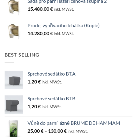
Sada pro parní lázeň cenová skupina 2
15.480,00
€
inkl. MWSt.
Prodej vyhřívacího lehátka (Kopie)
14.280,00
€
inkl. MWSt.
BEST SELLING
Sprchové sedátko BT.A
1,20
€
inkl. MWSt.
Sprchové sedátko BT.B
1,20
€
inkl. MWSt.
Vůně do parní lázně BRUME DE HAMMAM
Rozpětí
25,00
€
–
130,00
€
inkl. MWSt.
cen: