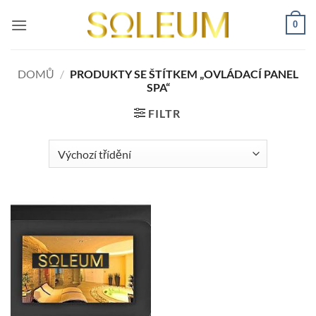
Přeskočit
0
na
obsah
DOMŮ
/
PRODUKTY SE ŠTÍTKEM „OVLÁDACÍ PANEL
SPA“
FILTR