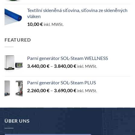
25,00 €
Textilní skleněná síťovina, síťovina ze skleněných
až
vláken
130,00 €
10,00
€
inkl. MWSt.
FEATURED
Parní generátor SOL-Steam WELLNESS
Rozpětí
3.440,00
€
–
3.840,00
€
inkl. MWSt.
cen:
3.440,00 €
Parní generátor SOL-Steam PLUS
až
Rozpětí
2.260,00
€
–
3.690,00
€
3.840,00 €
inkl. MWSt.
cen:
2.260,00 €
až
3.690,00 €
ÜBER UNS