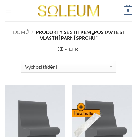
Přeskočit
0
na
obsah
DOMŮ
/
PRODUKTY SE ŠTÍTKEM „POSTAVTE SI
VLASTNÍ PARNÍ SPRCHU“
FILTR