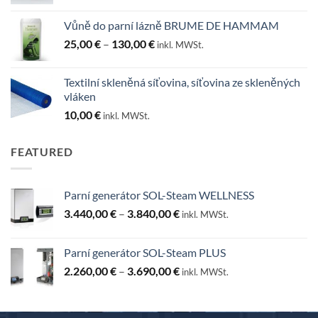
Vůně do parní lázně BRUME DE HAMMAM
Rozpětí
25,00
€
–
130,00
€
inkl. MWSt.
cen:
25,00 €
Textilní skleněná síťovina, síťovina ze skleněných
až
vláken
130,00 €
10,00
€
inkl. MWSt.
FEATURED
Parní generátor SOL-Steam WELLNESS
Rozpětí
3.440,00
€
–
3.840,00
€
inkl. MWSt.
cen:
3.440,00 €
Parní generátor SOL-Steam PLUS
až
Rozpětí
2.260,00
€
–
3.690,00
€
3.840,00 €
inkl. MWSt.
cen:
2.260,00 €
až