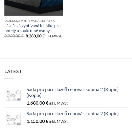
LÁZEŇSKÁ VYHŘÍVANÁ LEHÁTKA
Lázeňská vyhřívaná lehátka pro
hotely a soukromé osoby
Původní
Aktuální
9.960,00
€
8.280,00
€
inkl. MWSt.
cena
cena
byla:
je:
9.960,00 €.
8.280,00 €.
LATEST
Sada pro parní lázeň cenová skupina 2 (Kopie)
(Kopie)
1.680,00
€
inkl. MWSt.
Sada pro parní lázeň cenová skupina 2 (Kopie)
1.150,00
€
inkl. MWSt.