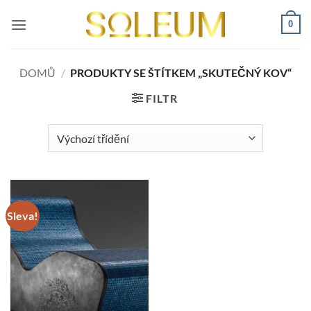
Přeskočit
0
na
obsah
DOMŮ
/
PRODUKTY SE ŠTÍTKEM „SKUTEČNÝ KOV“
FILTR
Sleva!