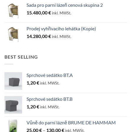
Sada pro parní lázeň cenová skupina 2
15.480,00
€
inkl. MWSt.
Prodej vyhřívacího lehátka (Kopie)
14.280,00
€
inkl. MWSt.
BEST SELLING
Sprchové sedátko BT.A
1,20
€
inkl. MWSt.
Sprchové sedátko BT.B
1,20
€
inkl. MWSt.
Vůně do parní lázně BRUME DE HAMMAM
Rozpětí
25,00
€
–
130,00
€
inkl. MWSt.