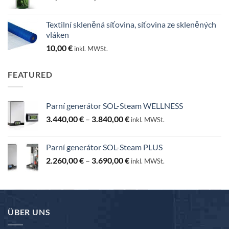
cen:
25,00 €
Textilní skleněná síťovina, síťovina ze skleněných
až
vláken
130,00 €
10,00
€
inkl. MWSt.
FEATURED
Parní generátor SOL-Steam WELLNESS
Rozpětí
3.440,00
€
–
3.840,00
€
inkl. MWSt.
cen:
3.440,00 €
Parní generátor SOL-Steam PLUS
až
Rozpětí
2.260,00
€
–
3.690,00
€
3.840,00 €
inkl. MWSt.
cen:
2.260,00 €
až
3.690,00 €
ÜBER UNS