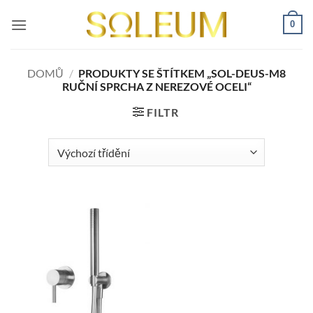
Přeskočit
0
na
obsah
DOMŮ
/
PRODUKTY SE ŠTÍTKEM „SOL-DEUS-M8
RUČNÍ SPRCHA Z NEREZOVÉ OCELI“
FILTR