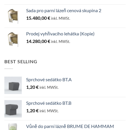
Sada pro parní lázeň cenová skupina 2
15.480,00
€
inkl. MWSt.
Prodej vyhřívacího lehátka (Kopie)
14.280,00
€
inkl. MWSt.
BEST SELLING
Sprchové sedátko BT.A
1,20
€
inkl. MWSt.
Sprchové sedátko BT.B
1,20
€
inkl. MWSt.
Vůně do parní lázně BRUME DE HAMMAM