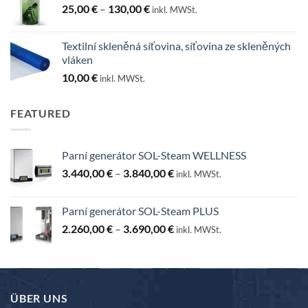
Rozpětí
25,00
€
–
130,00
€
inkl. MWSt.
cen:
25,00 €
Textilní skleněná síťovina, síťovina ze skleněných
až
vláken
130,00 €
10,00
€
inkl. MWSt.
FEATURED
Parní generátor SOL-Steam WELLNESS
Rozpětí
3.440,00
€
–
3.840,00
€
inkl. MWSt.
cen:
3.440,00 €
Parní generátor SOL-Steam PLUS
až
Rozpětí
2.260,00
€
–
3.690,00
€
3.840,00 €
inkl. MWSt.
cen:
2.260,00 €
až
3.690,00 €
ÜBER UNS