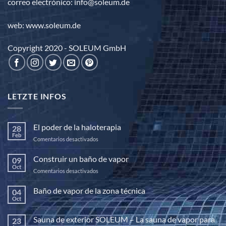
correo electrónico: info@soleum.de
web: www.soleum.de
Copyright 2020 - SOLEUM GmbH
LETZTE INFOS
El poder de la haloterapia
28
Feb
en
Comentarios desactivados
El
poder
Construir un baño de vapor
09
de
Oct
en
Comentarios desactivados
la
Construir
haloterapia
un
Baño de vapor de la zona técnica
04
baño
Oct
No
de
hay
vapor
comentarios
Sauna de exterior SOLEUM – La sauna de vapor para
23
en