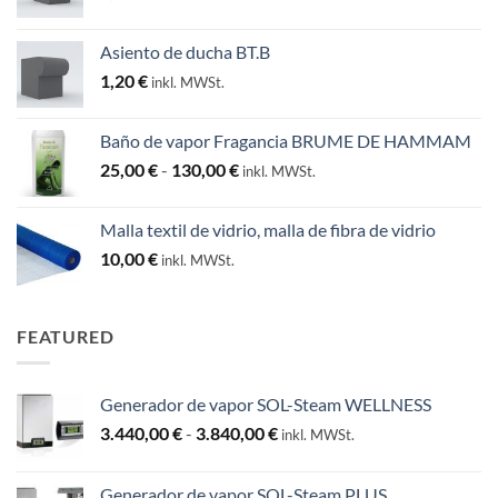
Asiento de ducha BT.B
1,20
€
inkl. MWSt.
Baño de vapor Fragancia BRUME DE HAMMAM
Rango
25,00
€
-
130,00
€
inkl. MWSt.
de
precios:
Malla textil de vidrio, malla de fibra de vidrio
desde
10,00
€
inkl. MWSt.
25,00 €
hasta
130,00 €
FEATURED
Generador de vapor SOL-Steam WELLNESS
Rango
3.440,00
€
-
3.840,00
€
inkl. MWSt.
de
precios:
Generador de vapor SOL-Steam PLUS