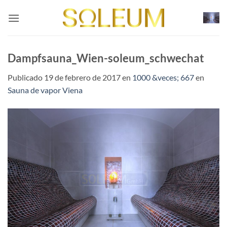
Saltar
al
contenido
Dampfsauna_Wien-soleum_schwechat
Publicado
19 de febrero de 2017
en
1000 &veces; 667
en
Sauna de vapor Viena