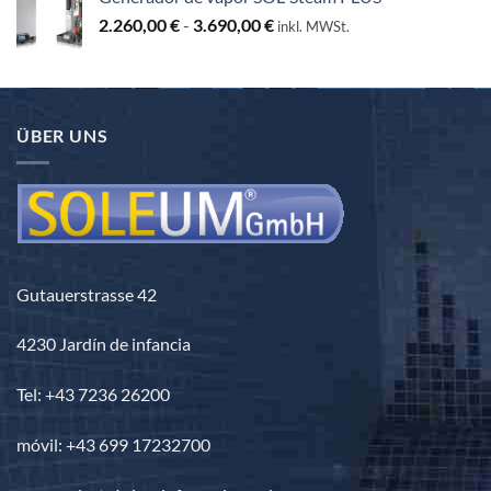
desde
Rango
2.260,00
€
-
3.690,00
€
3.440,00 €
inkl. MWSt.
de
hasta
precios:
3.840,00 €
desde
2.260,00 €
ÜBER UNS
hasta
3.690,00 €
Gutauerstrasse 42
4230 Jardín de infancia
Tel: +43 7236 26200
móvil: +43 699 17232700