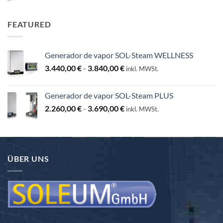
hasta
130,00 €
FEATURED
Generador de vapor SOL-Steam WELLNESS
Rango
3.440,00
€
-
3.840,00
€
inkl. MWSt.
de
precios:
Generador de vapor SOL-Steam PLUS
desde
Rango
2.260,00
€
-
3.690,00
€
3.440,00 €
inkl. MWSt.
de
hasta
precios:
3.840,00 €
desde
2.260,00 €
ÜBER UNS
hasta
3.690,00 €