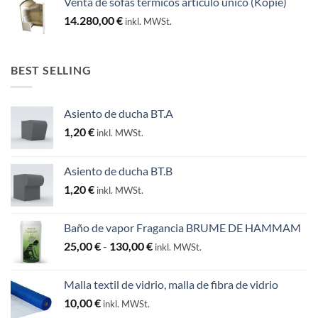
Venta de sofás térmicos artículo único (Kopie)
14.280,00
€
inkl. MWSt.
BEST SELLING
Asiento de ducha BT.A
1,20
€
inkl. MWSt.
Asiento de ducha BT.B
1,20
€
inkl. MWSt.
Baño de vapor Fragancia BRUME DE HAMMAM
Rango
25,00
€
-
130,00
€
inkl. MWSt.
de
precios:
Malla textil de vidrio, malla de fibra de vidrio
desde
10,00
€
inkl. MWSt.
25,00 €