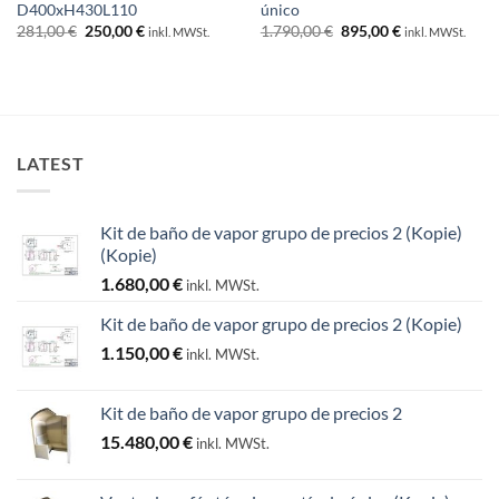
D400xH430L110
único
El
El
El
El
281,00
€
250,00
€
1.790,00
€
895,00
€
inkl. MWSt.
inkl. MWSt.
precio
precio
precio
precio
original
actual
original
actual
era:
es:
era:
es:
281,00 €.
250,00 €.
1.790,00 €.
895,00 €.
LATEST
Kit de baño de vapor grupo de precios 2 (Kopie)
(Kopie)
1.680,00
€
inkl. MWSt.
Kit de baño de vapor grupo de precios 2 (Kopie)
1.150,00
€
inkl. MWSt.
Kit de baño de vapor grupo de precios 2
15.480,00
€
inkl. MWSt.