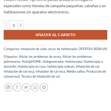
especiales como tiendas de campaña pequeñas, cabañas y en
habitaciones sin aparatos electrónicos.
Halotherapy@HOME Inhalador de sal seca cantidad
AÑADIR AL CARRITO
Categorías:
Inhalación de sales secas de haloterapia
,
OFERTAS-REBAJAS
Etiquetas:
Aliviar los problemas de asma
,
Aliviar los problemas
pulmonares
,
Halo@HOME
,
Halogenerador
,
Haloterapia
,
Haloterapia a
domicilio
,
Haloterapia en casa
,
haloterapia soleum
,
Inhalación de sal
,
Inhalación de sal seca
,
Inhalador de sal seca
,
Niebla salina
,
Producción de
salzaerosol
,
Técnica de inhalación de sal