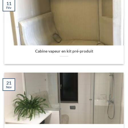
11
Fév
Cabine vapeur en kit pré-produit
21
Nov