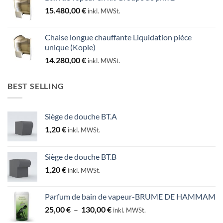
15.480,00
€
inkl. MWSt.
Chaise longue chauffante Liquidation pièce
unique (Kopie)
14.280,00
€
inkl. MWSt.
BEST SELLING
Siège de douche BT.A
1,20
€
inkl. MWSt.
Siège de douche BT.B
1,20
€
inkl. MWSt.
Parfum de bain de vapeur-BRUME DE HAMMAM
Plage
25,00
€
–
130,00
€
inkl. MWSt.
de