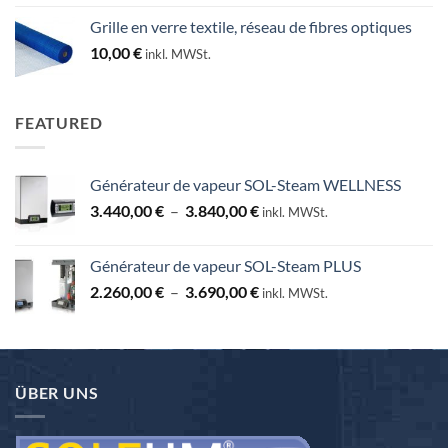
prix :
Grille en verre textile, réseau de fibres optiques
25,00 €
10,00
€
inkl. MWSt.
à
130,00 €
FEATURED
Générateur de vapeur SOL-Steam WELLNESS
Plage
3.440,00
€
–
3.840,00
€
inkl. MWSt.
de
prix :
Générateur de vapeur SOL-Steam PLUS
3.440,00 €
Plage
2.260,00
€
–
3.690,00
€
à
inkl. MWSt.
de
3.840,00 €
prix :
2.260,00 €
à
ÜBER UNS
3.690,00 €