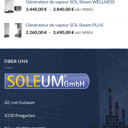
Générateur de vapeur SOL-Steam WELLNESS
Plage
3.440,00
€
–
3.840,00
€
inkl. MWSt.
de
prix :
Générateur de vapeur SOL-Steam PLUS
3.440,00 €
Plage
2.260,00
€
–
3.690,00
€
à
inkl. MWSt.
de
3.840,00 €
prix :
2.260,00 €
à
ÜBER UNS
3.690,00 €
42, rue Gutauer
4230 Pregarten