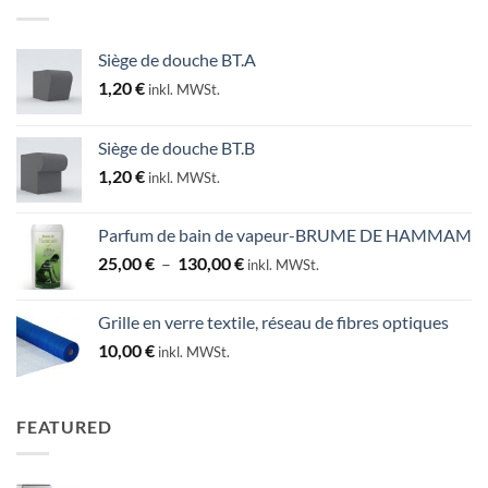
Siège de douche BT.A
1,20
€
inkl. MWSt.
Siège de douche BT.B
1,20
€
inkl. MWSt.
Parfum de bain de vapeur-BRUME DE HAMMAM
Plage
25,00
€
–
130,00
€
inkl. MWSt.
de
prix :
Grille en verre textile, réseau de fibres optiques
25,00 €
10,00
€
inkl. MWSt.
à
130,00 €
FEATURED