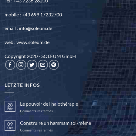
Tél : +43 7236 26200
mobile : +43 699 17232700
email : info@soleum.de
web : www.soleum.de
Copyright 2020 - SOLEUM GmbH
LETZTE INFOS
Le pouvoir de l’halothérapie
28
Fév
sur
Commentaires fermés
Le
pouvoir
Construire un hammam soi-même
09
de
Oct
sur
Commentaires fermés
l’halothérapie
Construire