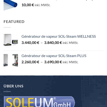
25,00 €
10,00
€
inkl. MWSt.
à
130,00 €
FEATURED
Générateur de vapeur SOL-Steam WELLNESS
Plage
3.440,00
€
–
3.840,00
€
inkl. MWSt.
de
prix :
Générateur de vapeur SOL-Steam PLUS
3.440,00 €
Plage
2.260,00
€
–
3.690,00
€
à
inkl. MWSt.
de
3.840,00 €
prix :
2.260,00 €
à
ÜBER UNS
3.690,00 €