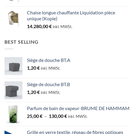
Chaise longue chauffante Liquidation pièce
unique (Kopie)
14.280,00
€
inkl. MWSt.
BEST SELLING
Siège de douche BT.A
1,20
€
inkl. MWSt.
Siège de douche BT.B
1,20
€
inkl. MWSt.
Parfum de bain de vapeur-BRUME DE HAMMAM
Plage
25,00
€
–
130,00
€
inkl. MWSt.
de
prix :
Grille en verre textile, réseau de fibres optiques