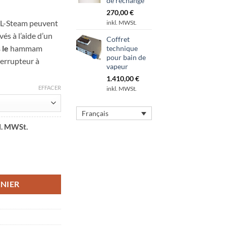
de rechange
270,00
€
OL-Steam peuvent
inkl. MWSt.
és à l’aide d’un
Coffret
 le
hammam
technique
pour bain de
terrupteur à
vapeur
1.410,00
€
EFFACER
inkl. MWSt.
Français
l. MWSt.
x
uel
:
r SOL-Steam PLUS
90,00 €.
NIER