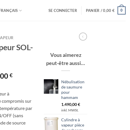
0
FRANÇAIS
SE CONNECTER
PANIER /
0,00
€
VAPEUR
peur SOL-
Vous aimerez
peut-être aussi…
Plage
,00
€
de
Nébulisation
de saumure
prix :
pour
eur à
2.260,00 €
hammam
e compromis sur
à
1.490,00
€
e température par
3.690,00 €
inkl. MWSt.
N/OFF (sans
Cylindre à
de de source
vapeur pièce