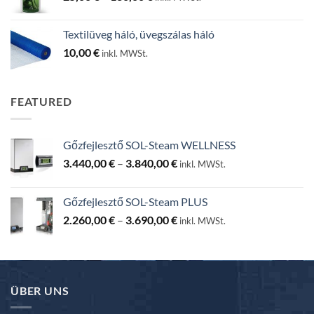
25,00 €
-
Textilüveg háló, üvegszálas háló
130,00 €
10,00
€
inkl. MWSt.
FEATURED
Gőzfejlesztő SOL-Steam WELLNESS
Ártartomány:
3.440,00
€
–
3.840,00
€
inkl. MWSt.
3.440,00 €
-
Gőzfejlesztő SOL-Steam PLUS
3.840,00 €
Ártartomány:
2.260,00
€
–
3.690,00
€
inkl. MWSt.
2.260,00 €
-
3.690,00 €
ÜBER UNS