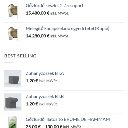
Gőzfürdő készlet 2. árcsoport
15.480,00
€
inkl. MWSt.
Melegítő kanapé eladó egyedi tétel (Kopie)
14.280,00
€
inkl. MWSt.
BEST SELLING
Zuhanyzószék BT.A
1,20
€
inkl. MWSt.
Zuhanyzószék BT.B
1,20
€
inkl. MWSt.
Gőzfürdő illatosító BRUME DE HAMMAM
Ártartomány:
25,00
€
–
130,00
€
inkl. MWSt.