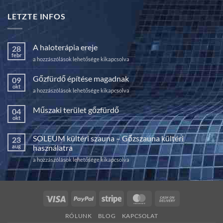
LETZTE INFOS
A haloterápia ereje
28
febr
A
a hozzászólások lehetősége kikapcsolva
haloterápia
ereje
Gőzfürdő építése magadnak
09
bejegyzéshez
okt
Gőzfürdő
a hozzászólások lehetősége kikapcsolva
építése
magadnak
Műszaki terület gőzfürdő
04
bejegyzéshez
okt
Nincs
hozzászólás
a(z)
SOLEUM kültéri szauna – Gőzszauna kültéri
23
Műszaki
terület
aug
használatra
gőzfürdő
bejegyzéshez
SOLEUM
a hozzászólások lehetősége kikapcsolva
kültéri
szauna
–
Gőzszauna
Visa
PayPal
Stripe
MasterCard
Cash
kültéri
On
használatra
RÓLUNK
BLOG
KAPCSOLAT
bejegyzéshez
Delivery