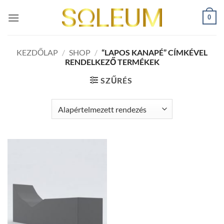
Skip
0
to
content
KEZDŐLAP
/
SHOP
/
“LAPOS KANAPÉ” CÍMKÉVEL
RENDELKEZŐ TERMÉKEK
SZŰRÉS