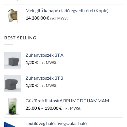
Melegítő kanapé eladó egyedi tétel (Kopie)
14.280,00
€
inkl. MWSt.
BEST SELLING
Zuhanyzószék BT.A
1,20
€
inkl. MWSt.
Zuhanyzószék BT.B
1,20
€
inkl. MWSt.
Gőzfürdő illatosító BRUME DE HAMMAM
Ártartomány:
25,00
€
–
130,00
€
inkl. MWSt.
25,00 €
-
Textilüveg háló, üvegszálas háló
130,00 €