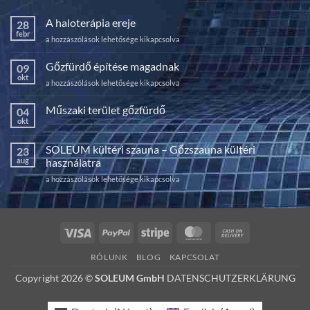
A haloterápia ereje
28
febr
A
a hozzászólások lehetősége kikapcsolva
haloterápia
ereje
Gőzfürdő építése magadnak
09
bejegyzéshez
okt
Gőzfürdő
a hozzászólások lehetősége kikapcsolva
építése
magadnak
Műszaki terület gőzfürdő
04
bejegyzéshez
okt
Nincs
hozzászólás
a(z)
SOLEUM kültéri szauna – Gőzszauna kültéri
23
Műszaki
terület
aug
használatra
gőzfürdő
bejegyzéshez
SOLEUM
a hozzászólások lehetősége kikapcsolva
kültéri
szauna
–
Gőzszauna
Visa
PayPal
Stripe
MasterCard
Cash
kültéri
On
használatra
RÓLUNK
BLOG
KAPCSOLAT
bejegyzéshez
Delivery
Copyright 2026 ©
SOLEUM GmbH
DATENSCHUTZERKLÄRUNG