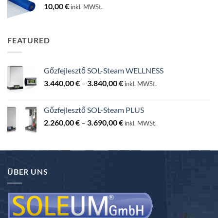
10,00
€
inkl. MWSt.
FEATURED
Gőzfejlesztő SOL-Steam WELLNESS
Ártartomány:
3.440,00
€
–
3.840,00
€
inkl. MWSt.
3.440,00 €
-
Gőzfejlesztő SOL-Steam PLUS
3.840,00 €
Ártartomány:
2.260,00
€
–
3.690,00
€
inkl. MWSt.
2.260,00 €
-
3.690,00 €
ÜBER UNS