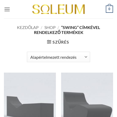
Skip
0
to
content
KEZDŐLAP
/
SHOP
/
“SWING” CÍMKÉVEL
RENDELKEZŐ TERMÉKEK
SZŰRÉS