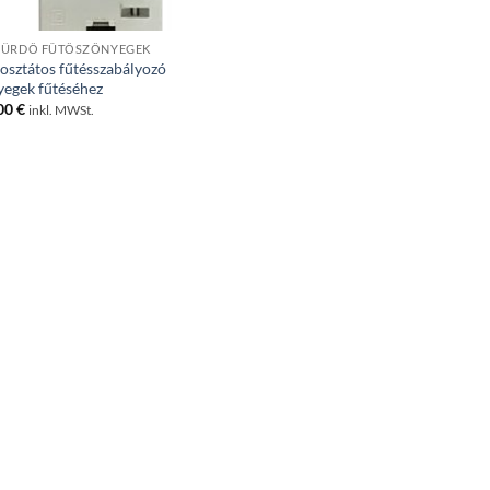
ÜRDŐ FŰTŐSZŐNYEGEK
osztátos fűtésszabályozó
yegek fűtéséhez
00
€
inkl. MWSt.