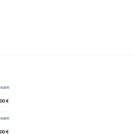
Steam
Ártartomány:
,00
€
3.440,00 €
-
Steam
3.840,00 €
Ártartomány:
,00
€