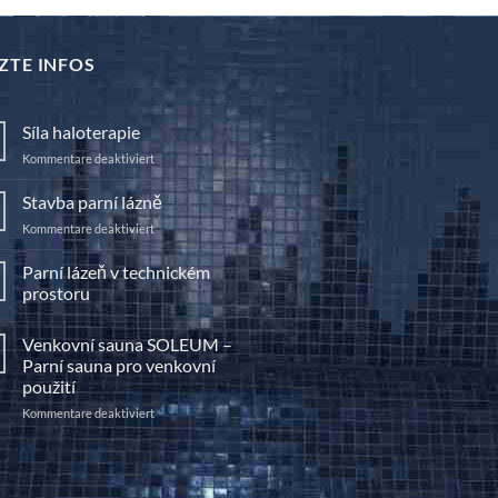
ZTE INFOS
Síla haloterapie
für
Kommentare deaktiviert
Síla
haloterapie
Stavba parní lázně
für
Kommentare deaktiviert
Stavba
parní
Parní lázeň v technickém
lázně
prostoru
Keine
Kommentare
Venkovní sauna SOLEUM –
zu
Parní
Parní sauna pro venkovní
lázeň
použití
v
technickém
für
Kommentare deaktiviert
prostoru
Venkovní
sauna
SOLEUM
–