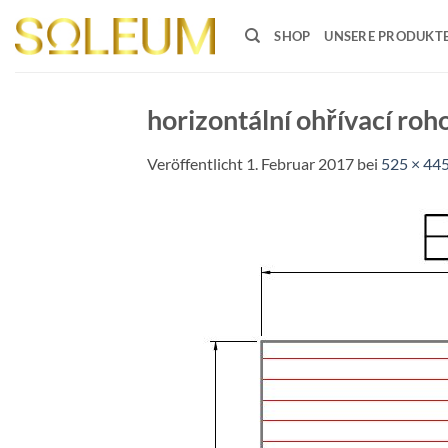
Zum
Inhalt
SHOP
UNSERE PRODUKT
springen
horizontální ohřívací roh
Veröffentlicht
1. Februar 2017
bei
525 × 44