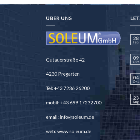
ÜBER UNS
LET
28
Feb.
09
Gutauerstraße 42
Okt.
4230 Pregarten
04
Okt.
Tel: +43 7236 26200
23
mobil: +43 699 17232700
Aug.
email: info@soleum.de
web: www.soleum.de