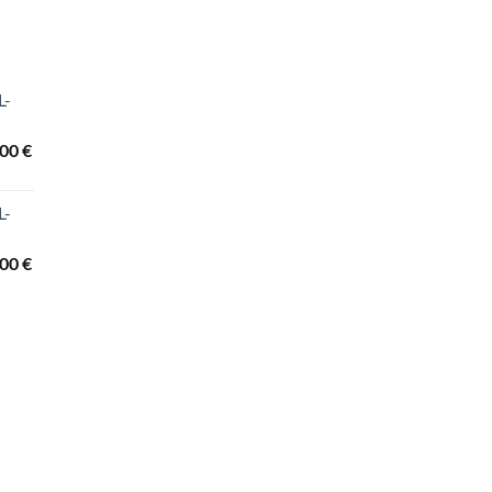
L-
Preisspanne:
,00
€
3.440,00 €
bis
L-
3.840,00 €
Preisspanne:
,00
€
2.260,00 €
bis
3.690,00 €