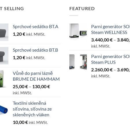
T SELLING
FEATURED
Sprchové sedátko BT.A
Parní generátor SO
Steam WELLNESS
1,20
€
inkl. MWSt.
3.440,00
€
–
3.840
inkl. MWSt.
Sprchové sedátko BT.B
Parní generátor SO
1,20
€
inkl. MWSt.
Steam PLUS
2.260,00
€
–
3.690
Vůně do parní lázně
inkl. MWSt.
BRUME DE HAMMAM
Preisspanne:
25,00
€
–
130,00
€
25,00 €
inkl. MWSt.
bis
Textilní skleněná
130,00 €
síťovina, síťovina ze
skleněných vláken
10,00
€
inkl. MWSt.