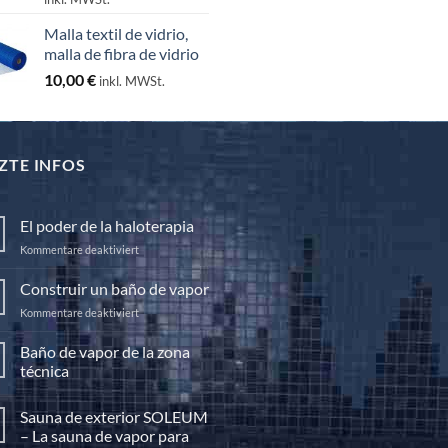
bis
Malla textil de vidrio,
130,00 €
malla de fibra de vidrio
10,00
€
inkl. MWSt.
ZTE INFOS
El poder de la haloterapia
für
Kommentare deaktiviert
El
poder
Construir un baño de vapor
de
für
Kommentare deaktiviert
la
Construir
haloterapia
un
Baño de vapor de la zona
baño
técnica
de
Keine
vapor
Kommentare
Sauna de exterior SOLEUM
zu
Baño
– La sauna de vapor para
de