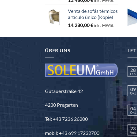
inkl. MWSt.
Venta de sofás térmicos
artículo único (Kopie)
14.280,00
€
inkl. MWSt.
ÜBER UNS
LET
28
Feb.
09
Gutauerstraße 42
Okt.
4230 Pregarten
04
Okt.
Tel: +43 7236 26200
23
mobil: +43 699 17232700
Aug.