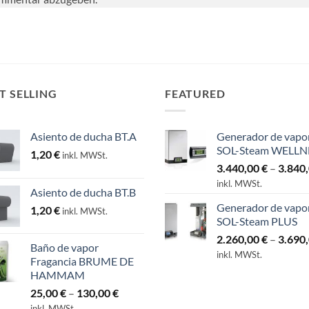
T SELLING
FEATURED
Asiento de ducha BT.A
Generador de vapo
SOL-Steam WELLN
1,20
€
inkl. MWSt.
3.440,00
€
–
3.840
inkl. MWSt.
Asiento de ducha BT.B
Generador de vapo
1,20
€
inkl. MWSt.
SOL-Steam PLUS
2.260,00
€
–
3.690
Baño de vapor
inkl. MWSt.
Fragancia BRUME DE
HAMMAM
Preisspanne:
25,00
€
–
130,00
€
25,00 €
inkl. MWSt.