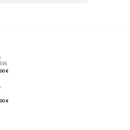
r
ESS
Preisspanne:
,00
€
3.440,00 €
bis
r
3.840,00 €
Preisspanne:
,00
€
2.260,00 €
bis
3.690,00 €