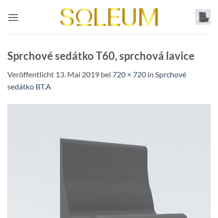
Zum
Inhalt
springen
Sprchové sedátko T60, sprchová lavice
Veröffentlicht
13. Mai 2019
bei
720 × 720
in
Sprchové
sedátko BT.A