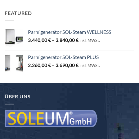
FEATURED
Parní generátor SOL-Steam WELLNESS
Preisspanne:
3.440,00
€
–
3.840,00
€
inkl. MWSt.
3.440,00 €
bis
Parní generátor SOL-Steam PLUS
3.840,00 €
Preisspanne:
2.260,00
€
–
3.690,00
€
inkl. MWSt.
2.260,00 €
bis
3.690,00 €
ÜBER UNS