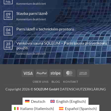
Feb.
für
Kommentare deaktiviert
Síla
haloterapie
Stavba parní lázně
09
Okt.
für
Kommentare deaktiviert
Stavba
parní
Parní lázeň v technickém prostoru
04
lázně
Okt.
Keine
Kommentare
zu
Venkovní sauna SOLEUM – Parní sauna pro venkovní
23
Parní
lázeň
Aug.
použití
v
technickém
für
Kommentare deaktiviert
prostoru
Venkovní
sauna
SOLEUM
–
Visa
PayPal
Stripe
MasterCard
Cash
Parní
On
sauna
ÜBER UNS
BLOG
KONTAKT
pro
Delivery
venkovní
Copyright 2026 ©
SOLEUM GmbH
DATENSCHUTZERKLÄRUNG
použití
Deutsch
English
(
Englisch
)
Italiano
(
Italienisch
)
Español
(
Spanisch
)