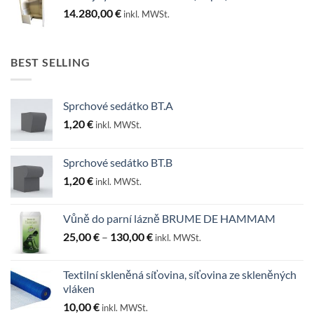
14.280,00
€
inkl. MWSt.
BEST SELLING
Sprchové sedátko BT.A
1,20
€
inkl. MWSt.
Sprchové sedátko BT.B
1,20
€
inkl. MWSt.
Vůně do parní lázně BRUME DE HAMMAM
Preisspanne:
25,00
€
–
130,00
€
inkl. MWSt.
25,00 €
bis
Textilní skleněná síťovina, síťovina ze skleněných
130,00 €
vláken
10,00
€
inkl. MWSt.