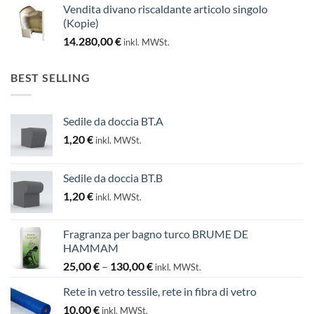
Vendita divano riscaldante articolo singolo
(Kopie)
14.280,00
€
inkl. MWSt.
BEST SELLING
Sedile da doccia BT.A
1,20
€
inkl. MWSt.
Sedile da doccia BT.B
1,20
€
inkl. MWSt.
Fragranza per bagno turco BRUME DE
HAMMAM
Preisspanne:
25,00
€
–
130,00
€
inkl. MWSt.
25,00 €
Rete in vetro tessile, rete in fibra di vetro
bis
10,00
€
130,00 €
inkl. MWSt.