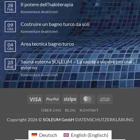
Il potere dell’haloterapia
28
Feb.
für
Kommentare deaktiviert
Il
potere
Costruire un bagno turco da soli
09
dell’haloterapia
Okt.
für
Kommentare deaktiviert
Costruire
un
Area tecnica bagno turco
04
bagno
Okt.
Keine
turco
Kommentare
da
zu
Sauna esterna SOLEUM – La sauna a vapore per uso
23
Area
soli
tecnica
Aug.
esterno
bagno
turco
für
Kommentare deaktiviert
Sauna
esterna
SOLEUM
–
Visa
PayPal
Stripe
MasterCard
Cash
La
On
sauna
ÜBER UNS
BLOG
KONTAKT
a
Delivery
vapore
Copyright 2026 ©
SOLEUM GmbH
DATENSCHUTZERKLÄRUNG
per
uso
esterno
Deutsch
English
(
Englisch
)