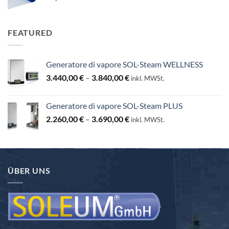
FEATURED
Generatore di vapore SOL-Steam WELLNESS
Preisspanne:
3.440,00
€
–
3.840,00
€
inkl. MWSt.
3.440,00 €
bis
Generatore di vapore SOL-Steam PLUS
3.840,00 €
Preisspanne:
2.260,00
€
–
3.690,00
€
inkl. MWSt.
2.260,00 €
bis
3.690,00 €
ÜBER UNS