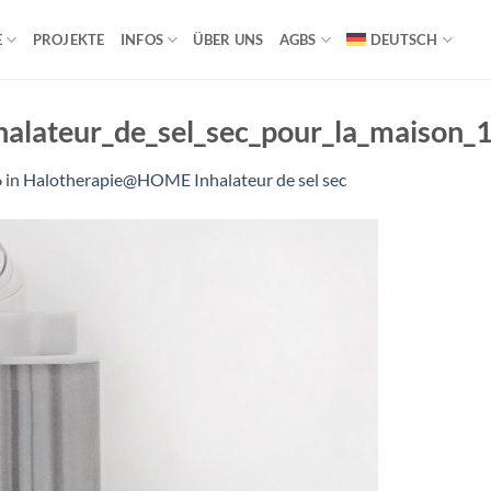
E
PROJEKTE
INFOS
ÜBER UNS
AGBS
DEUTSCH
lateur_de_sel_sec_pour_la_maison_
6
in
Halotherapie@HOME Inhalateur de sel sec