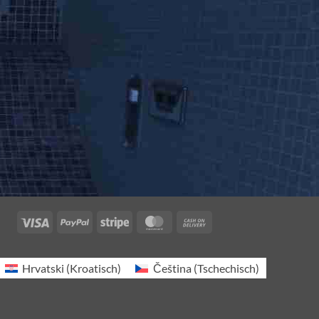
Visa
PayPal
Stripe
MasterCard
Cash
On
Delivery
Hrvatski
(
Kroatisch
)
Čeština
(
Tschechisch
)