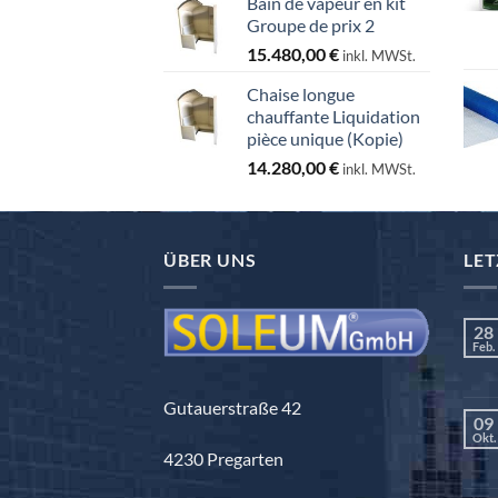
Bain de vapeur en kit
Groupe de prix 2
15.480,00
€
inkl. MWSt.
Chaise longue
chauffante Liquidation
pièce unique (Kopie)
14.280,00
€
inkl. MWSt.
ÜBER UNS
LET
28
Feb.
Gutauerstraße 42
09
Okt.
4230 Pregarten