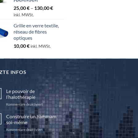
Preisspanne:
25,00
€
–
130,00
€
25,00 €
inkl. MWSt.
bis
Grille en verre textile,
130,00 €
réseau de fibres
optiques
10,00
€
inkl. MWSt.
ZTE INFOS
Le pouvoir de
l’halothérapie
für
Kommentare deaktiviert
Le
pouvoir
Construire un hammam
de
soi-même
l’halothérapie
für
Kommentare deaktiviert
Construire