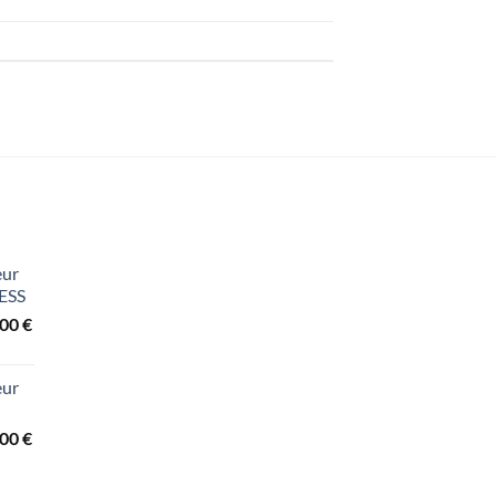
eur
ESS
Preisspanne:
,00
€
3.440,00 €
bis
eur
3.840,00 €
Preisspanne:
,00
€
2.260,00 €
bis