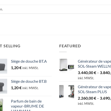
n.
T SELLING
FEATURED
Siège de douche BT.A
Générateur de vap
SOL-Steam WELLN
1,20
€
inkl. MWSt.
3.440,00
€
–
3.840
inkl. MWSt.
Siège de douche BT.B
Générateur de vap
1,20
€
inkl. MWSt.
SOL-Steam PLUS
2.260,00
€
–
3.690
Parfum de bain de
inkl. MWSt.
vapeur-BRUME DE
HAMMAM