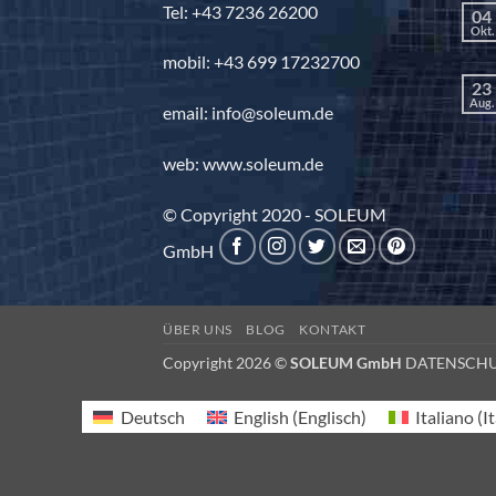
Tel: +43 7236 26200
04
Okt.
mobil: +43 699 17232700
23
Aug.
email: info@soleum.de
web: www.soleum.de
© Copyright 2020 - SOLEUM
GmbH
ÜBER UNS
BLOG
KONTAKT
Copyright 2026 ©
SOLEUM GmbH
DATENSCH
Deutsch
English
(
Englisch
)
Italiano
(
I