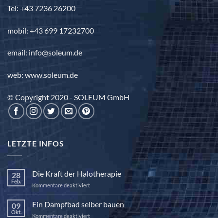
Tel: +43 7236 26200
mobil: +43 699 17232700
email: info@soleum.de
web: www.soleum.de
© Copyright 2020 - SOLEUM GmbH
LETZTE INFOS
Die Kraft der Halotherapie
28
Feb.
für
Kommentare deaktiviert
Die
Kraft
Ein Dampfbad selber bauen
09
der
Okt.
für
Kommentare deaktiviert
Halotherapie