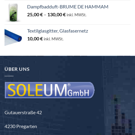
Dampfbadduft-BRUME DE HAMMAM
Preisspanne:
25,00
€
–
130,00
€
inkl. MWSt.
25,00 €
bis
Textilglasgitter, Glasfasernetz
130,00 €
10,00
€
inkl. MWSt.
ÜBER UNS
Gutauerstraße 42
4230 Pregarten