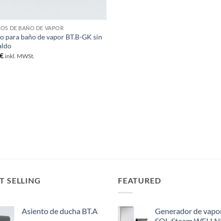
OS DE BAÑO DE VAPOR
o para baño de vapor BT.B-GK sin
aldo
€
inkl. MWSt.
T SELLING
FEATURED
Asiento de ducha BT.A
Generador de vapo
SOL-Steam WELLN