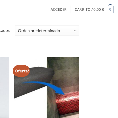
0
ACCEDER
CARRITO /
0,00
€
ltados
¡Oferta!