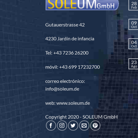
28
Feb
09
Gutauerstrasse 42
Oct
4230 Jardín de infancia
04
Oct
Tel: +43 7236 26200
23
móvil: +43 699 17232700
Ago
correo electrónico:
info@soleum.de
web: www.soleum.de
Copyright 2020 - SOLEUM GmbH