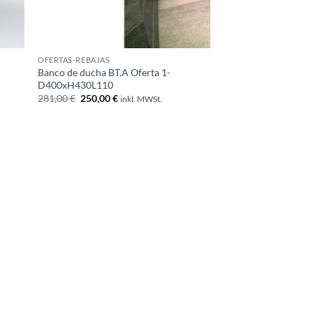
OFERTAS-REBAJAS
Banco de ducha BT.A Oferta 1-
D400xH430L110
El
El
281,00
€
250,00
€
inkl. MWSt.
precio
precio
original
actual
era:
es:
281,00 €.
250,00 €.