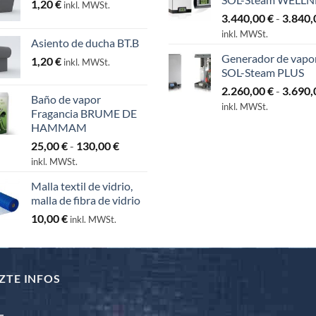
1,20
€
inkl. MWSt.
3.440,00
€
-
3.840
inkl. MWSt.
Asiento de ducha BT.B
Generador de vapo
1,20
€
inkl. MWSt.
SOL-Steam PLUS
2.260,00
€
-
3.690
Baño de vapor
inkl. MWSt.
Fragancia BRUME DE
HAMMAM
Rango
25,00
€
-
130,00
€
de
inkl. MWSt.
precios:
Malla textil de vidrio,
desde
malla de fibra de vidrio
25,00 €
10,00
€
hasta
inkl. MWSt.
130,00 €
ZTE INFOS