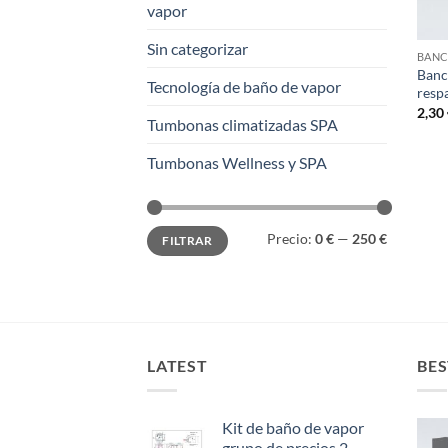
vapor
Sin categorizar
BANC
Banc
Tecnología de baño de vapor
resp
2,30
Tumbonas climatizadas SPA
Tumbonas Wellness y SPA
Precio
Precio
Precio:
0 €
—
250 €
FILTRAR
mínimo
máximo
LATEST
BES
Kit de baño de vapor
grupo de precios 2