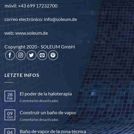
móvil: +43 699 17232700
correo electrónico: info@soleum.de
web: www.soleum.de
Copyright 2020 - SOLEUM GmbH
LETZTE INFOS
El poder de la haloterapia
28
Feb
en
Comentarios desactivados
El
poder
Construir un baño de vapor
09
de
Oct
en
Comentarios desactivados
la
Construir
haloterapia
un
Baño de vapor de la zona técnica
04