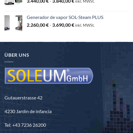
Rango
3.440,00
€
-
3.840,00
€
inkl. MWSt.
de
precios:
Generador de vapor SOL-Steam PLUS
desde
Rango
2.260,00
€
-
3.690,00
€
3.440,00 €
inkl. MWSt.
de
hasta
precios:
3.840,00 €
desde
2.260,00 €
ÜBER UNS
hasta
3.690,00 €
Gutauerstrasse 42
4230 Jardín de infancia
Tel: +43 7236 26200