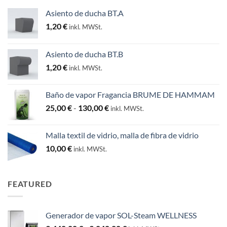
Asiento de ducha BT.A
1,20
€
inkl. MWSt.
Asiento de ducha BT.B
1,20
€
inkl. MWSt.
Baño de vapor Fragancia BRUME DE HAMMAM
Rango
25,00
€
-
130,00
€
inkl. MWSt.
de
precios:
Malla textil de vidrio, malla de fibra de vidrio
desde
10,00
€
inkl. MWSt.
25,00 €
hasta
130,00 €
FEATURED
Generador de vapor SOL-Steam WELLNESS