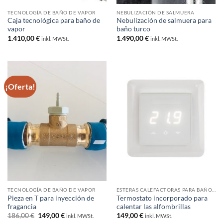
TECNOLOGÍA DE BAÑO DE VAPOR
NEBULIZACIÓN DE SALMUERA
Caja tecnológica para baño de
Nebulización de salmuera para
vapor
baño turco
1.410,00
€
1.490,00
€
inkl. MWSt.
inkl. MWSt.
¡Oferta!
TECNOLOGÍA DE BAÑO DE VAPOR
ESTERAS CALEFACTORAS PARA BAÑOS DE VAPOR
Pieza en T para inyección de
Termostato incorporado para
fragancia
calentar las alfombrillas
El
El
186,00
€
149,00
€
149,00
€
inkl. MWSt.
inkl. MWSt.
precio
precio