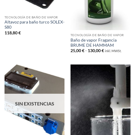
TECNOLOGÍA DE BAÑO DE VAPOR
Altavoz para baño turco SOLEX-
S80
118,80
€
TECNOLOGÍA DE BAÑO DE VAPOR
Baño de vapor Fragancia
BRUME DE HAMMAM
Rango
25,00
€
-
130,00
€
inkl. MWSt.
de
precios:
desde
25,00 €
hasta
130,00 €
SIN EXISTENCIAS