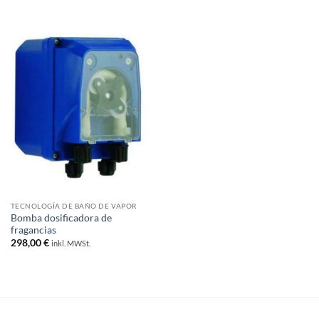
original
actual
era:
es:
186,00 €.
149,00 €.
TECNOLOGÍA DE BAÑO DE VAPOR
Bomba dosificadora de
fragancias
298,00
€
inkl. MWSt.