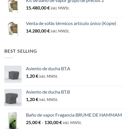
Kit de baño de vapor grupo de precios 2
15.480,00
€
inkl. MWSt.
Venta de sofás térmicos artículo único (Kopie)
14.280,00
€
inkl. MWSt.
BEST SELLING
Asiento de ducha BT.A
1,20
€
inkl. MWSt.
Asiento de ducha BT.B
1,20
€
inkl. MWSt.
Baño de vapor Fragancia BRUME DE HAMMAM
Rango
25,00
€
-
130,00
€
inkl. MWSt.
de