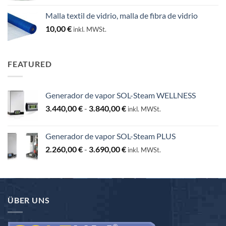
precios:
Malla textil de vidrio, malla de fibra de vidrio
desde
10,00
€
inkl. MWSt.
25,00 €
hasta
130,00 €
FEATURED
Generador de vapor SOL-Steam WELLNESS
Rango
3.440,00
€
-
3.840,00
€
inkl. MWSt.
de
precios:
Generador de vapor SOL-Steam PLUS
desde
Rango
2.260,00
€
-
3.690,00
€
3.440,00 €
inkl. MWSt.
de
hasta
precios:
3.840,00 €
desde
2.260,00 €
ÜBER UNS
hasta
3.690,00 €