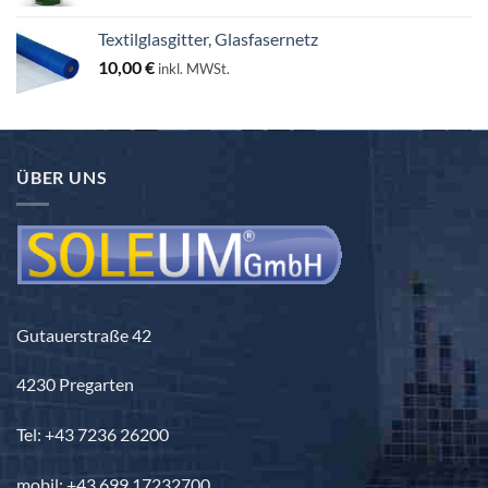
25,00 €
bis
Textilglasgitter, Glasfasernetz
130,00 €
10,00
€
inkl. MWSt.
ÜBER UNS
Gutauerstraße 42
4230 Pregarten
Tel: +43 7236 26200
mobil: +43 699 17232700