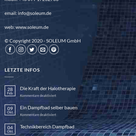
email: info@soleum.de
web: www.soleum.de
© Copyright 2020 - SOLEUM GmbH
LETZTE INFOS
Die Kraft der Halotherapie
28
Feb.
für
Kommentare deaktiviert
Die
Kraft
Ein Dampfbad selber bauen
09
der
Okt.
für
Kommentare deaktiviert
Halotherapie
Ein
Dampfbad
Technikbereich Dampfbad
04
selber
Okt.
Keine
bauen