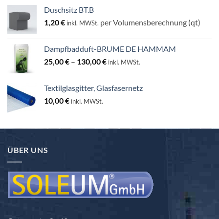
Duschsitz BT.B
1,20
€
per Volumensberechnung (qt)
inkl. MWSt.
Dampfbadduft-BRUME DE HAMMAM
Preisspanne:
25,00
€
–
130,00
€
inkl. MWSt.
25,00 €
bis
Textilglasgitter, Glasfasernetz
130,00 €
10,00
€
inkl. MWSt.
ÜBER UNS