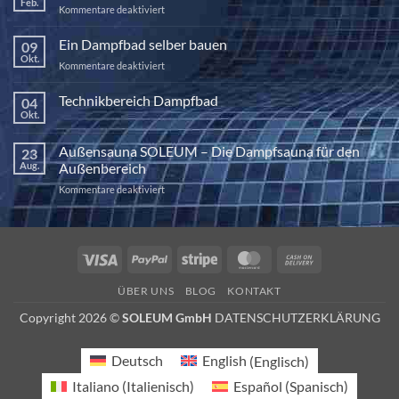
Feb.
für
Kommentare deaktiviert
Die
Kraft
Ein Dampfbad selber bauen
09
der
Okt.
für
Kommentare deaktiviert
Halotherapie
Ein
Dampfbad
Technikbereich Dampfbad
04
selber
Okt.
Keine
bauen
Kommentare
zu
Außensauna SOLEUM – Die Dampfsauna für den
23
Technikbereich
Dampfbad
Aug.
Außenbereich
für
Kommentare deaktiviert
Außensauna
SOLEUM
–
Die
Visa
PayPal
Stripe
MasterCard
Cash
Dampfsauna
On
für
ÜBER UNS
BLOG
KONTAKT
den
Delivery
Außenbereich
Copyright 2026 ©
SOLEUM GmbH
DATENSCHUTZERKLÄRUNG
Deutsch
English
(
Englisch
)
Italiano
(
Italienisch
)
Español
(
Spanisch
)