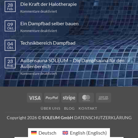
Die Kraft der Halotherapie
28
Feb.
für
Kommentare deaktiviert
Die
Kraft
Ein Dampfbad selber bauen
09
der
Okt.
für
Kommentare deaktiviert
Halotherapie
Ein
Dampfbad
Technikbereich Dampfbad
04
selber
Okt.
Keine
bauen
Kommentare
zu
Außensauna SOLEUM – Die Dampfsauna für den
23
Technikbereich
Dampfbad
Aug.
Außenbereich
für
Kommentare deaktiviert
Außensauna
SOLEUM
–
Die
Visa
PayPal
Stripe
MasterCard
Cash
Dampfsauna
On
für
ÜBER UNS
BLOG
KONTAKT
den
Delivery
Außenbereich
Copyright 2026 ©
SOLEUM GmbH
DATENSCHUTZERKLÄRUNG
Deutsch
English
(
Englisch
)