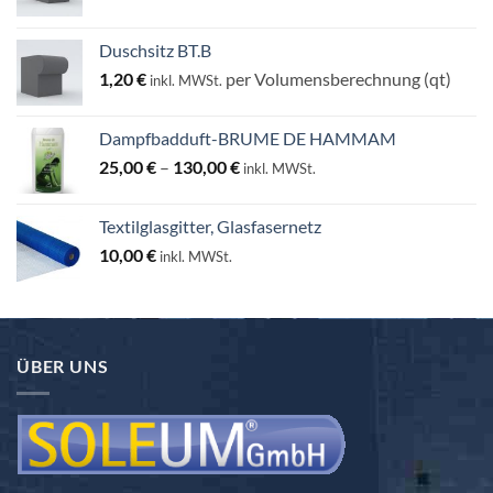
Duschsitz BT.B
1,20
€
per Volumensberechnung (qt)
inkl. MWSt.
Dampfbadduft-BRUME DE HAMMAM
Preisspanne:
25,00
€
–
130,00
€
inkl. MWSt.
25,00 €
bis
Textilglasgitter, Glasfasernetz
130,00 €
10,00
€
inkl. MWSt.
ÜBER UNS