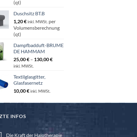
(qt)
Duschsitz BT.B
1,20
€
per
inkl. MWSt.
Volumensberechnung
(qt)
Dampfbadduft-BRUME
DE HAMMAM
Preisspanne:
25,00
€
–
130,00
€
25,00 €
inkl. MWSt.
bis
Textilglasgitter,
130,00 €
Glasfasernetz
10,00
€
inkl. MWSt.
ZTE INFOS
Die Kraft der Halotherapie