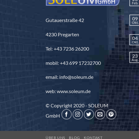
Feb.
09
Gutauerstraße 42
Okt.
4230 Pregarten
04
Okt.
Tel: +43 7236 26200
23
Aug.
mobil: +43 699 17232700
email: info@soleum.de
web: www.soleum.de
© Copyright 2020 - SOLEUM
GmbH
ÜBER UNS
BLOG
KONTAKT