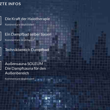
ZTE INFOS
Die Kraft der Halotherapie
für
Kommentare deaktiviert
Die
Kraft
Ein Dampfbad selber bauen
der
für
Kommentare deaktiviert
Halotherapie
Ein
Dampfbad
Technikbereich Dampfbad
selber
Keine
bauen
Kommentare
zu
Außensauna SOLEUM –
Technikbereich
Dampfbad
Die Dampfsauna für den
Außenbereich
für
Kommentare deaktiviert
Außensauna
SOLEUM
–
Die
Dampfsauna
für
den