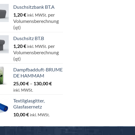
Duschsitzbank BT.A
1,20
€
per
inkl. MWSt.
Volumensberechnung
(qt)
Duschsitz BT.B
1,20
€
per
inkl. MWSt.
Volumensberechnung
(qt)
Dampfbadduft-BRUME
DE HAMMAM
Preisspanne:
25,00
€
–
130,00
€
25,00 €
inkl. MWSt.
bis
Textilglasgitter,
130,00 €
Glasfasernetz
10,00
€
inkl. MWSt.