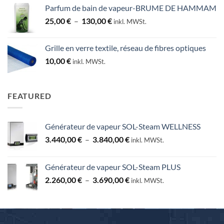
Parfum de bain de vapeur-BRUME DE HAMMAM
Plage
25,00
€
–
130,00
€
inkl. MWSt.
de
prix :
Grille en verre textile, réseau de fibres optiques
25,00 €
10,00
€
inkl. MWSt.
à
130,00 €
FEATURED
Générateur de vapeur SOL-Steam WELLNESS
Plage
3.440,00
€
–
3.840,00
€
inkl. MWSt.
de
prix :
Générateur de vapeur SOL-Steam PLUS
3.440,00 €
Plage
2.260,00
€
–
3.690,00
€
à
inkl. MWSt.
de
3.840,00 €
prix :
2.260,00 €
à