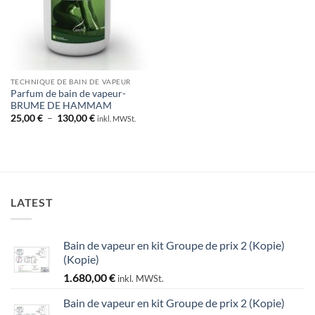
TECHNIQUE DE BAIN DE VAPEUR
Parfum de bain de vapeur-
BRUME DE HAMMAM
Plage
25,00
€
–
130,00
€
inkl. MWSt.
de
prix :
25,00 €
à
130,00 €
LATEST
Bain de vapeur en kit Groupe de prix 2 (Kopie)
(Kopie)
1.680,00
€
inkl. MWSt.
Bain de vapeur en kit Groupe de prix 2 (Kopie)