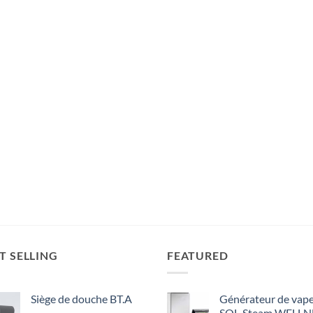
T SELLING
FEATURED
Siège de douche BT.A
Générateur de vap
SOL-Steam WELLN