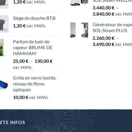
1,20
€
inkl. MWSt.
3.440,00
€
–
Plage
3.840,00
€
inkl. MWS
Siège de douche BT.B
de
Générateur de vap
1,20
€
prix :
inkl. MWSt.
SOL-Steam PLUS
3.440,00
2.260,00
€
–
à
Parfum de bain de
Plage
3.690,00
€
3.840,00
inkl. MWS
vapeur-BRUME DE
de
HAMMAM
prix :
Plage
25,00
€
–
130,00
€
2.260,00
de
inkl. MWSt.
à
prix :
3.690,00
Grille en verre textile,
25,00 €
réseau de fibres
à
optiques
130,00 €
10,00
€
inkl. MWSt.
ZTE INFOS