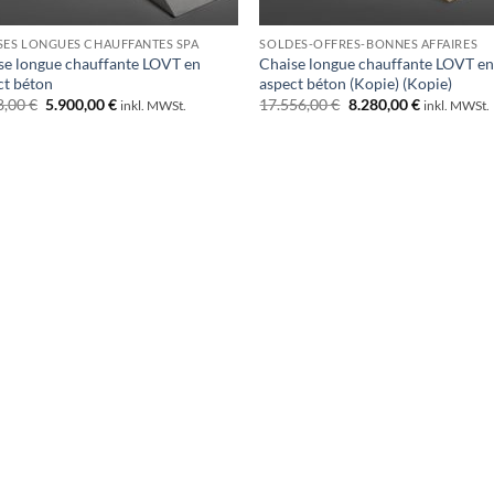
SES LONGUES CHAUFFANTES SPA
SOLDES-OFFRES-BONNES AFFAIRES
se longue chauffante LOVT en
Chaise longue chauffante LOVT e
ct béton
aspect béton (Kopie) (Kopie)
Le
Le
Le
Le
8,00
€
5.900,00
€
17.556,00
€
8.280,00
€
inkl. MWSt.
inkl. MWSt.
prix
prix
prix
prix
initial
actuel
initial
actuel
était :
est :
était :
est :
9.288,00 €.
5.900,00 €.
17.556,00 €.
8.280,00 €.