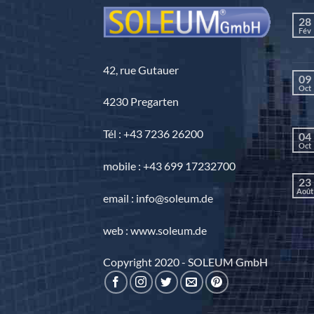
28
Fév
42, rue Gutauer
09
Oct
4230 Pregarten
Tél : +43 7236 26200
04
Oct
mobile : +43 699 17232700
23
Août
email : info@soleum.de
web : www.soleum.de
Copyright 2020 - SOLEUM GmbH