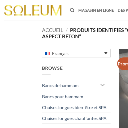
Passer
au
MAGASIN EN LIGNE
DES 
contenu
ACCUEIL
/
PRODUITS IDENTIFIÉS 
ASPECT BÉTON”
Français
Prom
BROWSE
Bancs de hammam
Bancs pour hammam
Chaises longues bien-être et SPA
Chaises longues chauffantes SPA