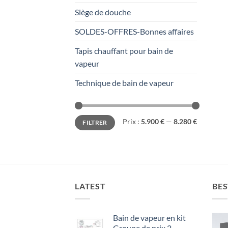
Siège de douche
SOLDES-OFFRES-Bonnes affaires
Tapis chauffant pour bain de
vapeur
Technique de bain de vapeur
Prix
Prix
Prix :
5.900 €
—
8.280 €
FILTRER
min
max
LATEST
BES
Bain de vapeur en kit
Groupe de prix 2