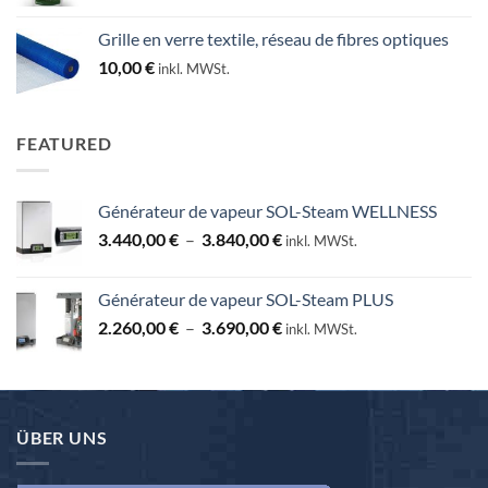
de
prix :
Grille en verre textile, réseau de fibres optiques
25,00 €
10,00
€
inkl. MWSt.
à
130,00 €
FEATURED
Générateur de vapeur SOL-Steam WELLNESS
Plage
3.440,00
€
–
3.840,00
€
inkl. MWSt.
de
prix :
Générateur de vapeur SOL-Steam PLUS
3.440,00 €
Plage
2.260,00
€
–
3.690,00
€
à
inkl. MWSt.
de
3.840,00 €
prix :
2.260,00 €
à
ÜBER UNS
3.690,00 €