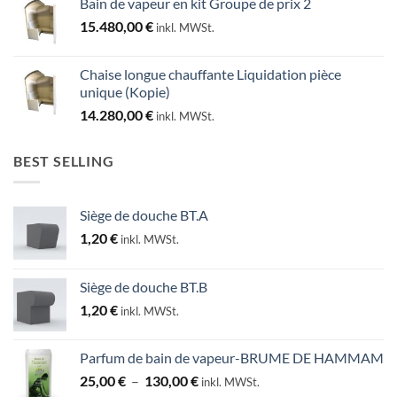
Bain de vapeur en kit Groupe de prix 2
15.480,00
€
inkl. MWSt.
Chaise longue chauffante Liquidation pièce
unique (Kopie)
14.280,00
€
inkl. MWSt.
BEST SELLING
Siège de douche BT.A
1,20
€
inkl. MWSt.
Siège de douche BT.B
1,20
€
inkl. MWSt.
Parfum de bain de vapeur-BRUME DE HAMMAM
Plage
25,00
€
–
130,00
€
inkl. MWSt.